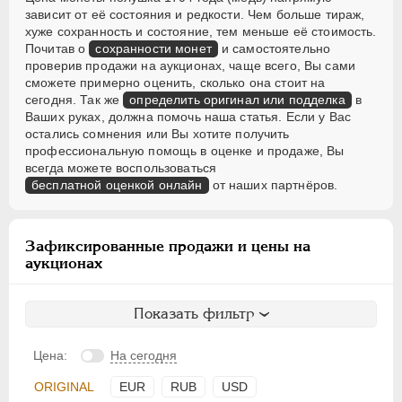
зависит от её состояния и редкости. Чем больше тираж,
хуже сохранность и состояние, тем меньше её стоимость.
Почитав о
сохранности монет
и самостоятельно
проверив продажи на аукционах, чаще всего, Вы сами
сможете примерно оценить, сколько она стоит на
сегодня. Так же
определить оригинал или подделка
в
Ваших руках, должна помочь наша статья. Если у Вас
остались сомнения или Вы хотите получить
профессиональную помощь в оценке и продаже, Вы
всегда можете воспользоваться
бесплатной оценкой онлайн
от наших партнёров.
Зафиксированные продажи и цены на
аукционах
Показать фильтр
Цена:
На сегодня
ORIGINAL
EUR
RUB
USD