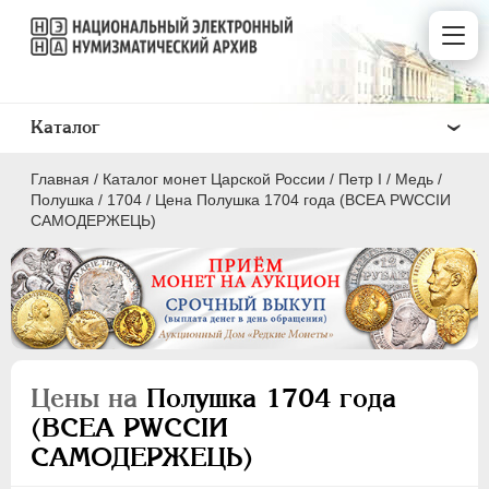
Каталог
Главная
/
Каталог монет Царской России
/
Пeтр I
/
Медь
/
Полушка
/
1704
/
Цена Полушка 1704 года (ВСЕА РWCСIИ
САМОДЕРЖЕЦЬ)
ПEТР I
1699 - 1725
Золото
Серебро
Цены на
Полушка 1704 года
Медь
(ВСЕА РWCСIИ
САМОДЕРЖЕЦЬ)
5 копеек