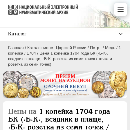
Каталог
Главная
/
Каталог монет Царской России
/
Пeтр I
/
Медь
/
1
копейка
/
1704
/
Цена 1 копейка 1704 года БК (·Б·К·,
всадник в плаще, ·Б·К· розетка из семи точек / точка и
розетка из семи точек)
ПEТР I
1699 - 1725
Золото
Серебро
Цены на
1 копейка 1704 года
Медь
БК (·Б·К·, всадник в плаще,
5 копеек
·Б·К· розетка из семи точек /