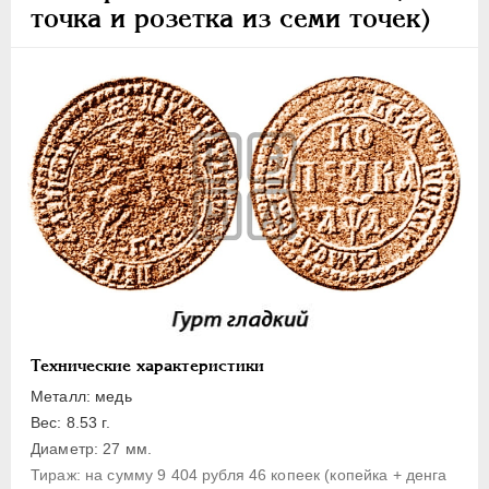
1 копейка
точка и розетка из семи точек)
Денга
Полушка
Полполушки
Пробные
Для Речи Посполитой
Монетовидные жетоны
ЕКАТЕРИНА I
1725-1727
ПЕТР II
1727-1729
АННА ИОАННОВНА
1730-1740
ИОАНН АНТОНОВИЧ
1740-1741
Технические характеристики
ЕЛИЗАВЕТА
1741-1762
ПЕТР III
1762-1762
Металл: медь
Вес: 8.53 г.
ЕКАТЕРИНА II
1762-1796
Диаметр: 27 мм.
ПАВЕЛ I
1796-1801
Тираж: на сумму 9 404 рубля 46 копеек (копейка + денга