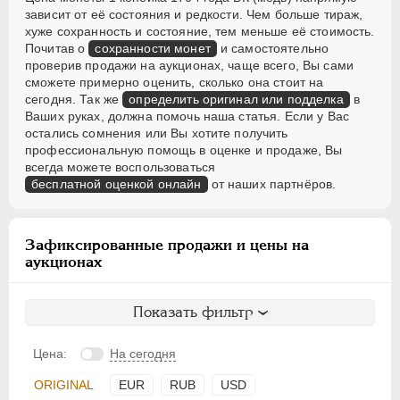
зависит от её состояния и редкости. Чем больше тираж,
хуже сохранность и состояние, тем меньше её стоимость.
Почитав о
сохранности монет
и самостоятельно
проверив продажи на аукционах, чаще всего, Вы сами
сможете примерно оценить, сколько она стоит на
сегодня. Так же
определить оригинал или подделка
в
Ваших руках, должна помочь наша статья. Если у Вас
остались сомнения или Вы хотите получить
профессиональную помощь в оценке и продаже, Вы
всегда можете воспользоваться
бесплатной оценкой онлайн
от наших партнёров.
Зафиксированные продажи и цены на
аукционах
Показать фильтр
Цена:
На сегодня
ORIGINAL
EUR
RUB
USD