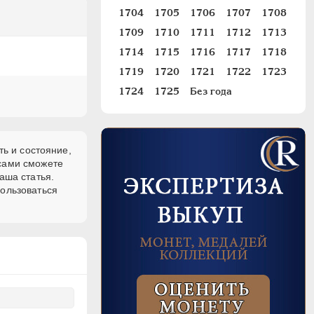
1704
1705
1706
1707
1708
1709
1710
1711
1712
1713
1714
1715
1716
1717
1718
1719
1720
1721
1722
1723
1724
1725
Без года
ть и состояние,
 сами сможете
аша статья.
пользоваться