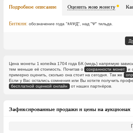
Подробное описание
Оценить мою монету
Ка
Биткин:
обозначение года "҂АѰД", над "Ѱ" тильда.
Д
Цена монеты 1 копейка 1704 года БК (медь) напрямую зависи
тем меньше её стоимость. Почитав о
сохранности монет
и 
примерно оценить, сколько она стоит на сегодня. Так же
опр
Если у Вас остались сомнения или Вы хотите получить проф
бесплатной оценкой онлайн
от наших партнёров.
Зафиксированные продажи и цены на аукционах