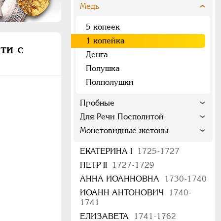
Медь
5 копеек
1 копейка
ти с
Денга
Полушка
Полполушки
Пробные
Для Речи Посполитой
Монетовидные жетоны
ЕКАТЕРИНА I
1725-1727
ПЕТР II
1727-1729
АННА ИОАННОВНА
1730-1740
ИОАНН АНТОНОВИЧ
1740-
1741
ЕЛИЗАВЕТА
1741-1762