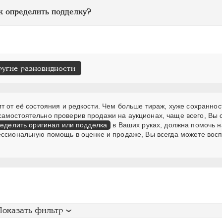
к определить подделку?
ругие разновидности
т от её состояния и редкости. Чем больше тираж, хуже сохраннос
самостоятельно проверив продажи на аукционах, чаще всего, Вы
еделить оригинал или подделка
в Ваших руках, должна помочь н
ессиональную помощь в оценке и продаже, Вы всегда можете вос
Показать фильтр