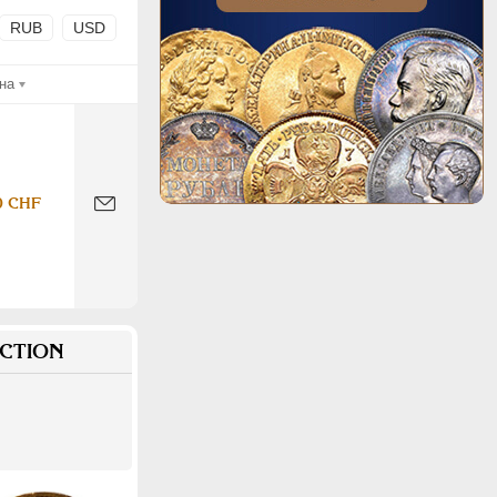
RUB
USD
на
0 CHF
CTION