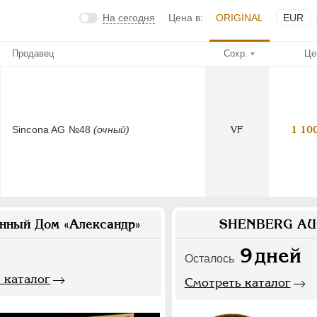
На сегодня
Цена в:
ORIGINAL
EUR
Продавец
Сохр.
Це
Sincona AG №48
(очный)
VF
1 10
нный Дом «Александр»
SHENBERG AU
9
дней
Осталось
 каталог
Смотреть каталог