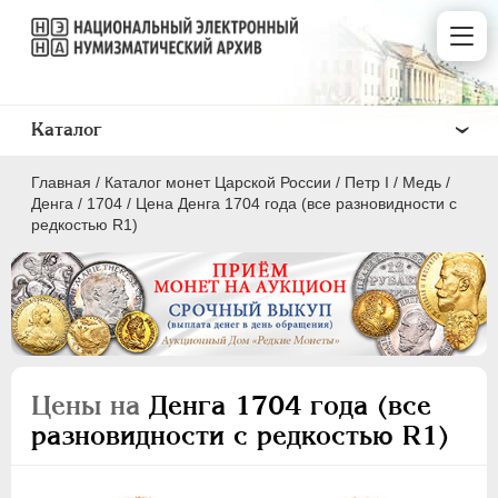
Каталог
Главная
/
Каталог монет Царской России
/
Пeтр I
/
Медь
/
Денга
/
1704
/
Цена Денга 1704 года (все разновидности с
редкостью R1)
ПEТР I
1699 - 1725
Золото
Серебро
Цены на
Денга 1704 года (все
Медь
разновидности с редкостью R1)
5 копеек