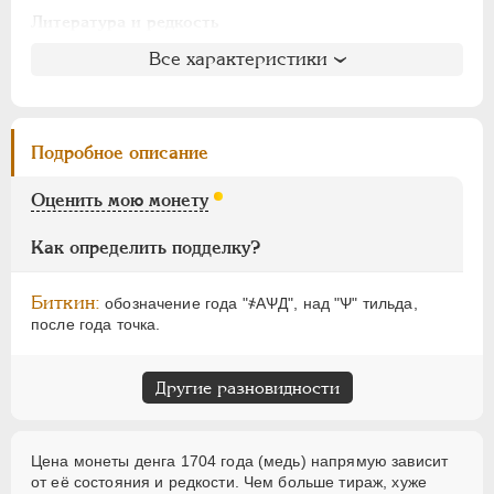
АЛЕКСАНДР I
1801-1825
Литература и редкость
НИКОЛАЙ I
1826-1855
Биткин
: #2566 (R1)
Все характеристики
АЛЕКСАНДР II
1855-1881
Петров
: не вошла в описание
АЛЕКСАНДР III
1881-1894
Ильин
: не вошла в описание
НИКОЛАЙ II
1894-1917
Уздеников
: 2267
Подробное описание
ВРЕМЕННОЕ ПРАВ.
1917-1918
Дьяков
: 85-10
ИНОСТРАННЫЕ
1768-1918
Семёнов
: не вошла в описание
Оценить мою монету
ГМ
: 17.20
Брекке
: не вошла в описание
Как определить подделку?
Биткин:
обозначение года "҂АѰД", над "Ѱ" тильда,
после года точка.
Другие разновидности
Цена монеты денга 1704 года (медь) напрямую зависит
от её состояния и редкости. Чем больше тираж, хуже