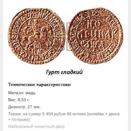
1 копейка
Денга
Полушка
Полполушки
Пробные
Для Речи Посполитой
Монетовидные жетоны
ЕКАТЕРИНА I
1725-1727
ПЕТР II
1727-1729
АННА ИОАННОВНА
1730-1740
Технические характеристики
ИОАНН АНТОНОВИЧ
1740-1741
Металл: медь
ЕЛИЗАВЕТА
1741-1762
Вес: 8.53 г.
ПЕТР III
1762-1762
Диаметр: 27 мм.
Тираж: на сумму 9 404 рубля 46 копеек (копейка + денга
ЕКАТЕРИНА II
1762-1796
+ полушка)
ПАВЕЛ I
1796-1801
Набережный монетный двор