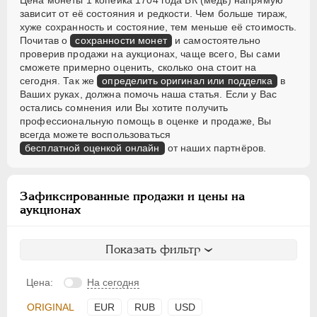
Цена монеты 1 копейка 1704 года БК (медь) напрямую
зависит от её состояния и редкости. Чем больше тираж,
хуже сохранность и состояние, тем меньше её стоимость.
Почитав о
сохранности монет
и самостоятельно
проверив продажи на аукционах, чаще всего, Вы сами
сможете примерно оценить, сколько она стоит на
сегодня. Так же
определить оригинал или подделка
в
Ваших руках, должна помочь наша статья. Если у Вас
остались сомнения или Вы хотите получить
профессиональную помощь в оценке и продаже, Вы
всегда можете воспользоваться
бесплатной оценкой онлайн
от наших партнёров.
Зафиксированные продажи и цены на
аукционах
Показать фильтр
Цена:
На сегодня
ORIGINAL
EUR
RUB
USD