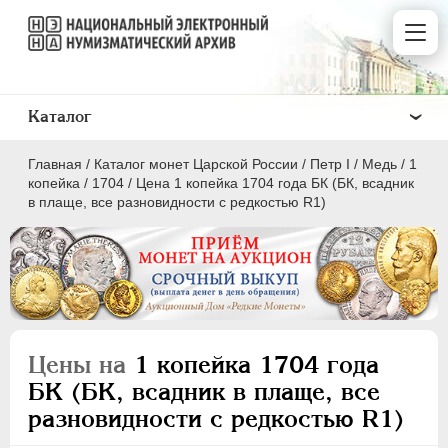
Каталог
Главная
/
Каталог монет Царской России
/
Пeтр I
/
Медь
/
1
копейка
/
1704
/
Цена 1 копейка 1704 года БК (БК, всадник
в плаще, все разновидности с редкостью R1)
ПEТР I
1699 - 1725
Золото
Серебро
Цены на
1 копейка 1704 года
Медь
БК (БК, всадник в плаще, все
разновидности с редкостью R1)
5 копеек