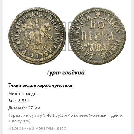
1 копейка
Денга
Полушка
Полполушки
Пробные
Для Речи Посполитой
Монетовидные жетоны
ЕКАТЕРИНА I
1725-1727
ПЕТР II
1727-1729
АННА ИОАННОВНА
1730-1740
Технические характеристики
ИОАНН АНТОНОВИЧ
1740-1741
Металл: медь
ЕЛИЗАВЕТА
1741-1762
Вес: 8.53 г.
Диаметр: 27 мм.
ПЕТР III
1762-1762
Тираж: на сумму 9 404 рубля 46 копеек (копейка + денга
ЕКАТЕРИНА II
1762-1796
+ полушка)
ПАВЕЛ I
1796-1801
Набережный монетный двор