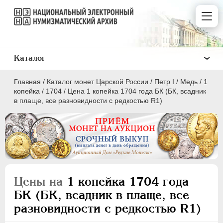
Каталог
Главная
/
Каталог монет Царской России
/
Пeтр I
/
Медь
/
1
копейка
/
1704
/
Цена 1 копейка 1704 года БК (БК, всадник
в плаще, все разновидности с редкостью R1)
ПEТР I
1699 - 1725
Золото
Серебро
Цены на
1 копейка 1704 года
Медь
БК (БК, всадник в плаще, все
разновидности с редкостью R1)
5 копеек