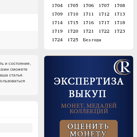
1704
1705
1706
1707
1708
1709
1710
1711
1712
1713
1714
1715
1716
1717
1718
1719
1720
1721
1722
1723
1724
1725
Без года
ть и состояние,
 сами сможете
аша статья.
пользоваться