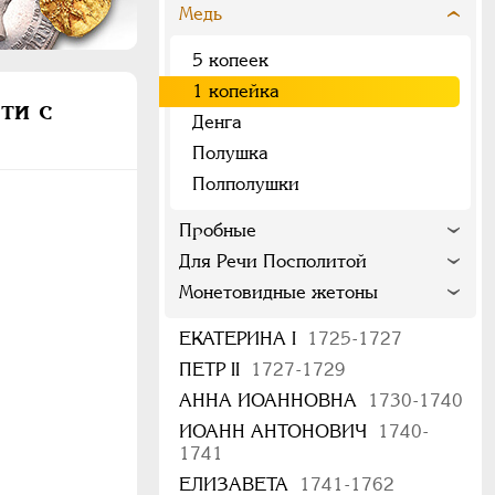
Медь
5 копеек
1 копейка
ти с
Денга
Полушка
Полполушки
Пробные
Для Речи Посполитой
Монетовидные жетоны
ЕКАТЕРИНА I
1725-1727
ПЕТР II
1727-1729
АННА ИОАННОВНА
1730-1740
ИОАНН АНТОНОВИЧ
1740-
1741
ЕЛИЗАВЕТА
1741-1762