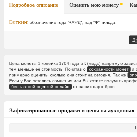
Подробное описание
Оценить мою монету
Ка
Биткин:
обозначение года "҂АѰД", над "Ѱ" тильда.
Д
Цена монеты 1 копейка 1704 года БК (медь) напрямую зависи
тем меньше её стоимость. Почитав о
сохранности монет
и 
примерно оценить, сколько она стоит на сегодня. Так же
опр
Если у Вас остались сомнения или Вы хотите получить проф
бесплатной оценкой онлайн
от наших партнёров.
Зафиксированные продажи и цены на аукционах