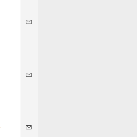
-
-
-