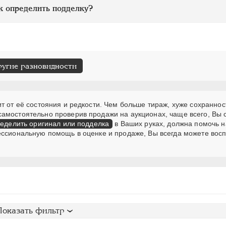
к определить подделку?
ругие разновидности
т от её состояния и редкости. Чем больше тираж, хуже сохраннос
самостоятельно проверив продажи на аукционах, чаще всего, Вы
еделить оригинал или подделка
в Ваших руках, должна помочь н
ессиональную помощь в оценке и продаже, Вы всегда можете вос
Показать фильтр