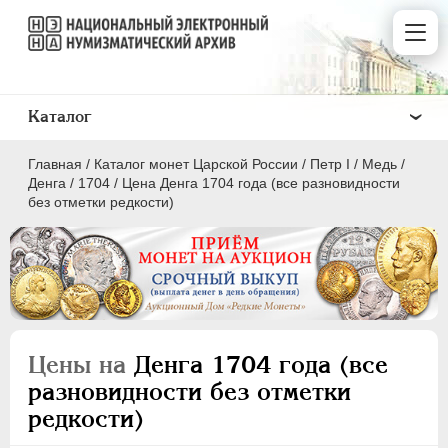
Каталог
Главная
/
Каталог монет Царской России
/
Пeтр I
/
Медь
/
Денга
/
1704
/
Цена Денга 1704 года (все разновидности
без отметки редкости)
ПEТР I
1699 - 1725
Золото
Серебро
Цены на
Денга 1704 года (все
Медь
разновидности без отметки
редкости)
5 копеек