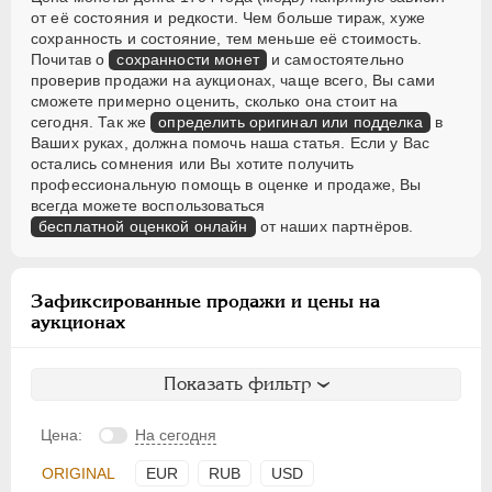
от её состояния и редкости. Чем больше тираж, хуже
сохранность и состояние, тем меньше её стоимость.
Почитав о
сохранности монет
и самостоятельно
проверив продажи на аукционах, чаще всего, Вы сами
сможете примерно оценить, сколько она стоит на
сегодня. Так же
определить оригинал или подделка
в
Ваших руках, должна помочь наша статья. Если у Вас
остались сомнения или Вы хотите получить
профессиональную помощь в оценке и продаже, Вы
всегда можете воспользоваться
бесплатной оценкой онлайн
от наших партнёров.
Зафиксированные продажи и цены на
аукционах
Показать фильтр
Цена:
На сегодня
ORIGINAL
EUR
RUB
USD