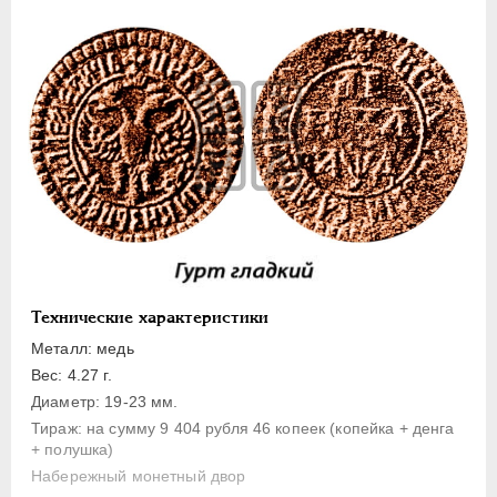
1 копейка
Денга
Полушка
Полполушки
Пробные
Для Речи Посполитой
Монетовидные жетоны
ЕКАТЕРИНА I
1725-1727
ПЕТР II
1727-1729
АННА ИОАННОВНА
1730-1740
Технические характеристики
ИОАНН АНТОНОВИЧ
1740-1741
Металл: медь
ЕЛИЗАВЕТА
1741-1762
Вес: 4.27 г.
Диаметр: 19-23 мм.
ПЕТР III
1762-1762
Тираж: на сумму 9 404 рубля 46 копеек (копейка + денга
ЕКАТЕРИНА II
1762-1796
+ полушка)
ПАВЕЛ I
1796-1801
Набережный монетный двор