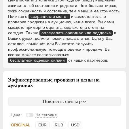
Цена монеты 1 копейка 1704 года БК (медь) напрямую
зависит от её состояния и редкости. Чем больше тираж,
хуже сохранность и состояние, тем меньше её стоимость.
Почитав о
сохранности монет
и самостоятельно
проверив продажи на аукционах, чаще всего, Вы сами
сможете примерно оценить, сколько она стоит на
сегодня. Так же
определить оригинал или подделка
в
Ваших руках, должна помочь наша статья. Если у Вас
остались сомнения или Вы хотите получить
профессиональную помощь в оценке и продаже, Вы
всегда можете воспользоваться
бесплатной оценкой онлайн
от наших партнёров.
Зафиксированные продажи и цены на
аукционах
Показать фильтр
Цена:
На сегодня
ORIGINAL
EUR
RUB
USD