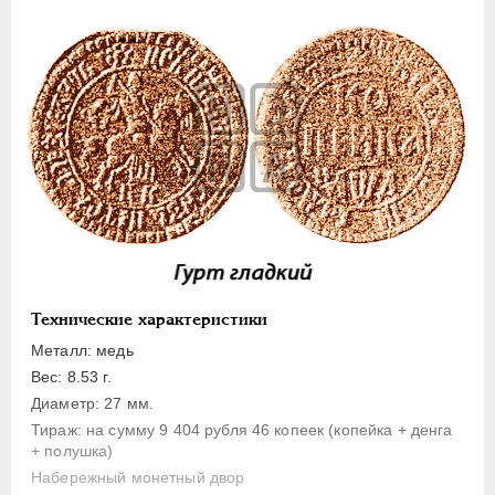
1 копейка
Денга
Полушка
Полполушки
Пробные
Для Речи Посполитой
Монетовидные жетоны
ЕКАТЕРИНА I
1725-1727
ПЕТР II
1727-1729
АННА ИОАННОВНА
1730-1740
Технические характеристики
ИОАНН АНТОНОВИЧ
1740-1741
Металл: медь
ЕЛИЗАВЕТА
1741-1762
Вес: 8.53 г.
ПЕТР III
1762-1762
Диаметр: 27 мм.
Тираж: на сумму 9 404 рубля 46 копеек (копейка + денга
ЕКАТЕРИНА II
1762-1796
+ полушка)
ПАВЕЛ I
1796-1801
Набережный монетный двор