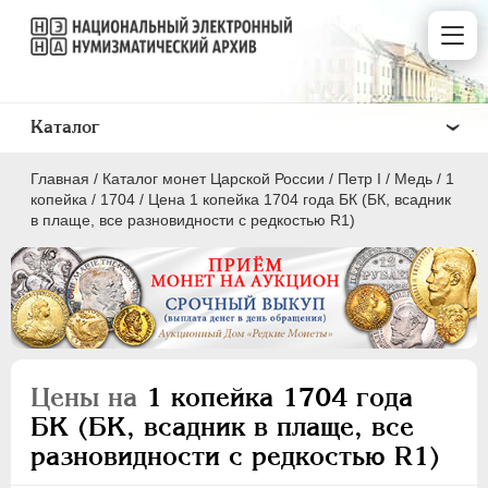
Каталог
Главная
/
Каталог монет Царской России
/
Пeтр I
/
Медь
/
1
копейка
/
1704
/
Цена 1 копейка 1704 года БК (БК, всадник
в плаще, все разновидности с редкостью R1)
ПEТР I
1699 - 1725
Золото
Серебро
Цены на
1 копейка 1704 года
Медь
БК (БК, всадник в плаще, все
разновидности с редкостью R1)
5 копеек