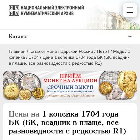
Каталог
Главная
/
Каталог монет Царской России
/
Пeтр I
/
Медь
/
1
копейка
/
1704
/
Цена 1 копейка 1704 года БК (БК, всадник
в плаще, все разновидности с редкостью R1)
ПEТР I
1699 - 1725
Золото
Серебро
Цены на
1 копейка 1704 года
Медь
БК (БК, всадник в плаще, все
разновидности с редкостью R1)
5 копеек