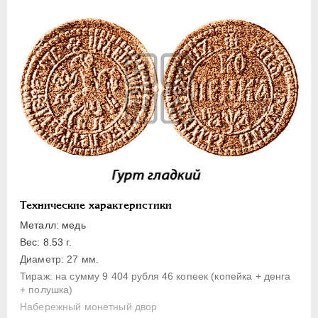
1 копейка
Денга
Полушка
Полполушки
Пробные
Для Речи Посполитой
Монетовидные жетоны
ЕКАТЕРИНА I
1725-1727
ПЕТР II
1727-1729
АННА ИОАННОВНА
1730-1740
Технические характеристики
ИОАНН АНТОНОВИЧ
1740-1741
Металл: медь
ЕЛИЗАВЕТА
1741-1762
Вес: 8.53 г.
ПЕТР III
1762-1762
Диаметр: 27 мм.
Тираж: на сумму 9 404 рубля 46 копеек (копейка + денга
ЕКАТЕРИНА II
1762-1796
+ полушка)
ПАВЕЛ I
1796-1801
Набережный монетный двор