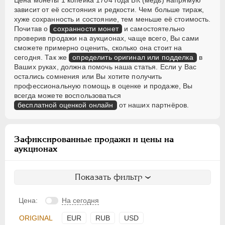
Цена монеты 1 копейка 1704 года БК (медь) напрямую
зависит от её состояния и редкости. Чем больше тираж,
хуже сохранность и состояние, тем меньше её стоимость.
Почитав о
сохранности монет
и самостоятельно
проверив продажи на аукционах, чаще всего, Вы сами
сможете примерно оценить, сколько она стоит на
сегодня. Так же
определить оригинал или подделка
в
Ваших руках, должна помочь наша статья. Если у Вас
остались сомнения или Вы хотите получить
профессиональную помощь в оценке и продаже, Вы
всегда можете воспользоваться
бесплатной оценкой онлайн
от наших партнёров.
Зафиксированные продажи и цены на
аукционах
Показать фильтр
Цена:
На сегодня
ORIGINAL
EUR
RUB
USD