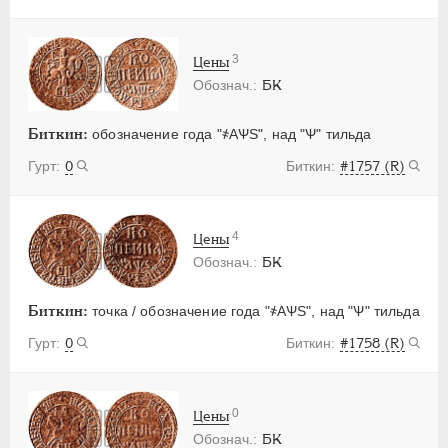
3
Цены
БК
Биткин:
обозначение года "҂АѰS", над "Ѱ" тильда
0
#1757 (R)
4
Цены
БК
Биткин:
точка / обозначение года "҂АѰS", над "Ѱ" тильда
0
#1758 (R)
0
Цены
БК