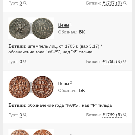
0
#1767 (R)
1
Цены
БК
Биткин:
штемпель лиц. ст. 1705 г. (вар 3.17) /
обозначение года "҂АѰS", над "Ѱ" тильда
0
#1768 (R)
2
Цены
БК
Биткин:
обозначение года "҂АѰS", над "Ѱ" тильда
0
#1769 (R)