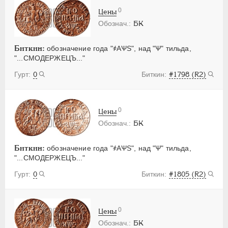
0
Цены
БК
Биткин:
обозначение года "҂АѰS", над "Ѱ" тильда,
"...СМОДЕРЖЕЦЪ..."
0
#1798 (R2)
0
Цены
БК
Биткин:
обозначение года "҂АѰS", над "Ѱ" тильда,
"...СМОДЕРЖЕЦЪ..."
0
#1805 (R2)
0
Цены
БК