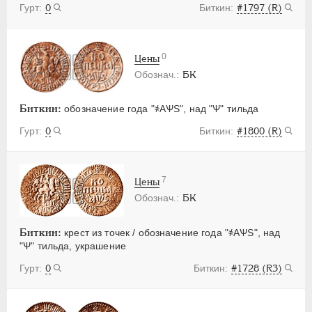
0
#1797 (R)
0
Цены
БК
Биткин:
обозначение года "҂АѰS", над "Ѱ" тильда
0
#1800 (R)
7
Цены
БК
Биткин:
крест из точек / обозначение года "҂АѰS", над
"Ѱ" тильда, украшение
0
#1728 (R3)