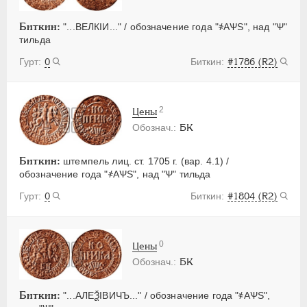
Биткин:
"...ВЕЛКIИ..." / обозначение года "҂АѰS", над "Ѱ"
тильда
0
#1786 (R2)
2
Цены
БК
Биткин:
штемпель лиц. ст. 1705 г. (вар. 4.1) /
обозначение года "҂АѰS", над "Ѱ" тильда
0
#1804 (R2)
0
Цены
БК
Биткин:
"...АЛЕѮIВИЧЪ..." / обозначение года "҂АѰS",