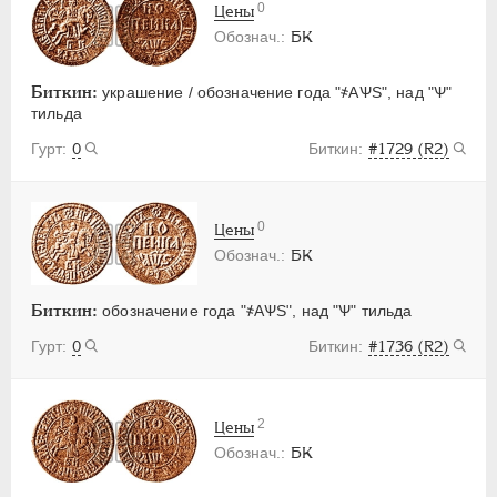
0
Цены
БК
Биткин:
украшение / обозначение года "҂АѰS", над "Ѱ"
тильда
0
#1729 (R2)
0
Цены
БК
Биткин:
обозначение года "҂АѰS", над "Ѱ" тильда
0
#1736 (R2)
2
Цены
БК