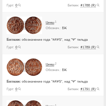
0
#1788 (R)
1
Цены
БК
Биткин:
обозначение года "҂АѰS", над "Ѱ" тильда
0
#1789 (R)
2
Цены
БК
Биткин:
обозначение года "҂АѰS", над "Ѱ" тильда
0
#1791 (R)
1