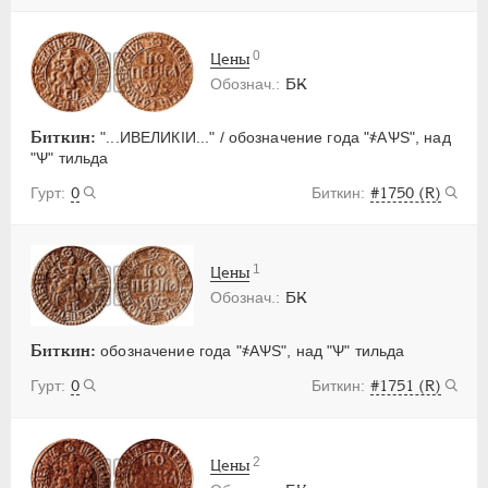
0
Цены
БК
Биткин:
"...ИВЕЛИКIИ..." / обозначение года "҂АѰS", над
"Ѱ" тильда
0
#1750 (R)
1
Цены
БК
Биткин:
обозначение года "҂АѰS", над "Ѱ" тильда
0
#1751 (R)
2
Цены