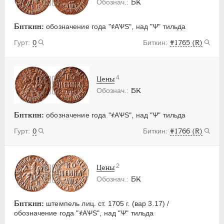
БК
Биткин:
обозначение года "҂АѰS", над "Ѱ" тильда
0
#1765 (R)
4
Цены
БК
Биткин:
обозначение года "҂АѰS", над "Ѱ" тильда
0
#1766 (R)
2
Цены
БК
Биткин:
штемпель лиц. ст. 1705 г. (вар 3.17) /
обозначение года "҂АѰS", над "Ѱ" тильда