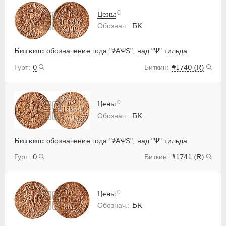
0
Цены
БК
Биткин:
обозначение года "҂АѰS", над "Ѱ" тильда
0
#1740 (R)
0
Цены
БК
Биткин:
обозначение года "҂АѰS", над "Ѱ" тильда
0
#1741 (R)
0
Цены
БК