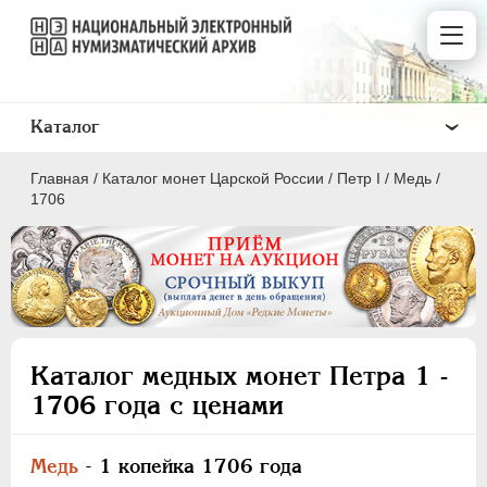
Каталог
Главная
/
Каталог монет Царской России
/
Пeтр I
/
Медь
/
1706
ПEТР I
1699 - 1725
ЕКАТЕРИНА I
1725-1727
Каталог медных монет Петра 1 -
ПЕТР II
1727-1729
1706 года с ценами
АННА ИОАННОВНА
1730-1740
ИОАНН АНТОНОВИЧ
1740-1741
Медь
- 1 копейка 1706 года
ЕЛИЗАВЕТА
1741-1762