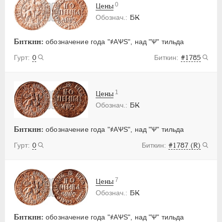
0
Цены
БК
Биткин:
обозначение года "҂АѰS", над "Ѱ" тильда
0
#1785
1
Цены
БК
Биткин:
обозначение года "҂АѰS", над "Ѱ" тильда
0
#1787 (R)
7
Цены
БК
Биткин:
обозначение года "҂АѰS", над "Ѱ" тильда