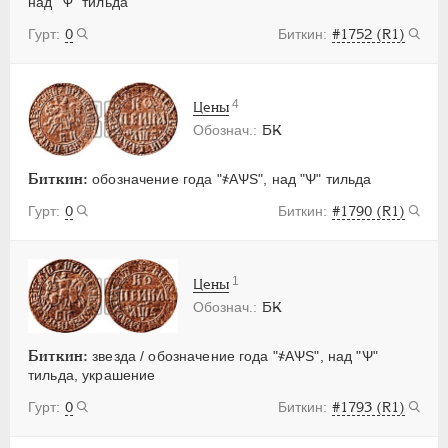
над "Ѱ" тильда
0
#1752 (R1)
4
Цены
БК
Биткин:
обозначение года "҂АѰS", над "Ѱ" тильда
0
#1790 (R1)
1
Цены
БК
Биткин:
звезда / обозначение года "҂АѰS", над "Ѱ"
тильда, украшение
0
#1793 (R1)