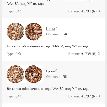
"҂АѰS", над "Ѱ" тильда
0
#1734 (R)
7
Цены
БК
Биткин:
обозначение года "҂АѰS", над "Ѱ" тильда
0
#1735 (R)
0
Цены
БК
Биткин:
обозначение года "҂АѰS", над "Ѱ" тильда
0
#1737 (R)