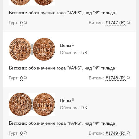
Биткин:
обозначение года "҂АѰS", над "Ѱ" тильда
0
#1747 (R)
1
Цены
БК
Биткин:
обозначение года "҂АѰS", над "Ѱ" тильда
0
#1748 (R)
8
Цены
БК
Биткин:
обозначение года "҂АѰS", над "Ѱ" тильда
0
#1749 (R)