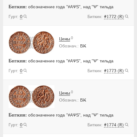
Биткин:
обозначение года "҂АѰS", над "Ѱ" тильда
0
#1772 (R)
0
Цены
БК
Биткин:
обозначение года "҂АѰS", над "Ѱ" тильда
0
#1773 (R)
0
Цены
БК
Биткин:
обозначение года "҂АѰS", над "Ѱ" тильда
0
#1774 (R)