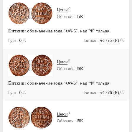
0
Цены
БК
Биткин:
обозначение года "҂АѰS", над "Ѱ" тильда
0
#1775 (R)
0
Цены
БК
Биткин:
обозначение года "҂АѰS", над "Ѱ" тильда
0
#1776 (R)
1
Цены
БК