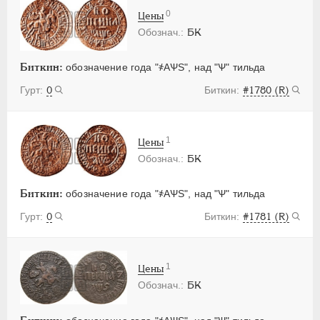
0
Цены
БК
Биткин:
обозначение года "҂АѰS", над "Ѱ" тильда
0
#1780 (R)
1
Цены
БК
Биткин:
обозначение года "҂АѰS", над "Ѱ" тильда
0
#1781 (R)
1
Цены
БК