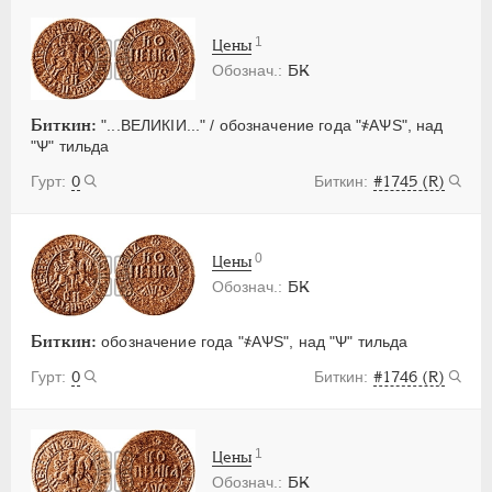
1
Цены
БК
Биткин:
"...ВЕЛИКIИ..." / обозначение года "҂АѰS", над
"Ѱ" тильда
0
#1745 (R)
0
Цены
БК
Биткин:
обозначение года "҂АѰS", над "Ѱ" тильда
0
#1746 (R)
1
Цены
БК