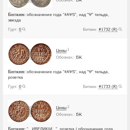
Биткин:
обозначение года "҂АѰS", над "Ѱ" тильда,
звезда
0
#1732 (R)
1
Цены
БК
Биткин:
обозначение года "҂АѰS", над "Ѱ" тильда,
розетка
0
#1733 (R)
2
Цены
БК
Биткин:
"...ИВЕЛИКIИ...", розетка / обозначение года