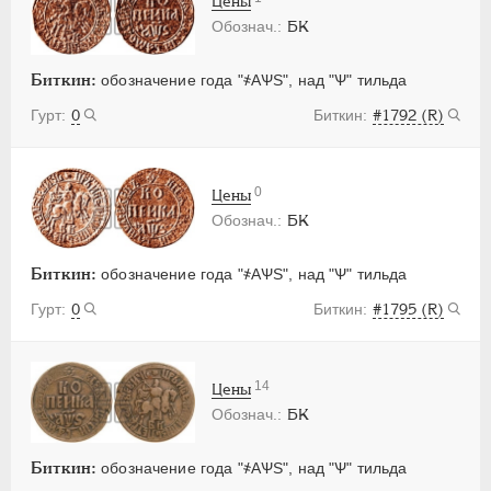
Цены
БК
Биткин:
обозначение года "҂АѰS", над "Ѱ" тильда
0
#1792 (R)
0
Цены
БК
Биткин:
обозначение года "҂АѰS", над "Ѱ" тильда
0
#1795 (R)
14
Цены
БК
Биткин:
обозначение года "҂АѰS", над "Ѱ" тильда