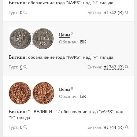
Биткин:
обозначение года "҂АѰS", над "Ѱ" тильда
0
#1742 (R)
2
Цены
БК
Биткин:
обозначение года "҂АѰS", над "Ѱ" тильда
0
#1743 (R)
8
Цены
БК
Биткин:
"...ВЕЛИКIИ..." / обозначение года "҂АѰS", над
"Ѱ" тильда
0
#1744 (R)