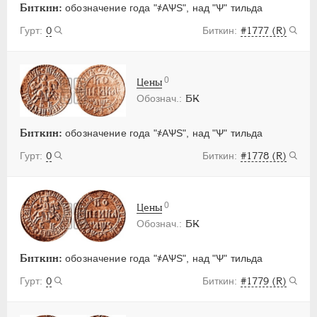
Биткин:
обозначение года "҂АѰS", над "Ѱ" тильда
0
#1777 (R)
0
Цены
БК
Биткин:
обозначение года "҂АѰS", над "Ѱ" тильда
0
#1778 (R)
0
Цены
БК
Биткин:
обозначение года "҂АѰS", над "Ѱ" тильда
0
#1779 (R)