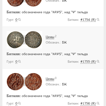
БК
Биткин:
обозначение года "҂АѰS", над "Ѱ" тильда
0
#1754 (R)
2
Цены
БК
Биткин:
обозначение года "҂АѰS", над "Ѱ" тильда
0
#1755 (R)
0
Цены
БК
Биткин:
обозначение года "҂АѰS", над "Ѱ" тильда
0
#1756 (R)