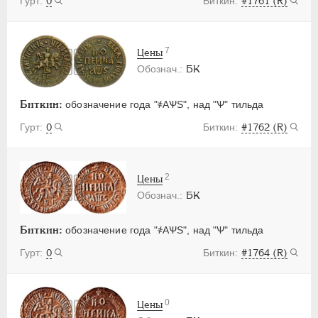
0
#1761 (R)
7
Цены
БК
Биткин:
обозначение года "҂АѰS", над "Ѱ" тильда
0
#1762 (R)
2
Цены
БК
Биткин:
обозначение года "҂АѰS", над "Ѱ" тильда
0
#1764 (R)
0
Цены