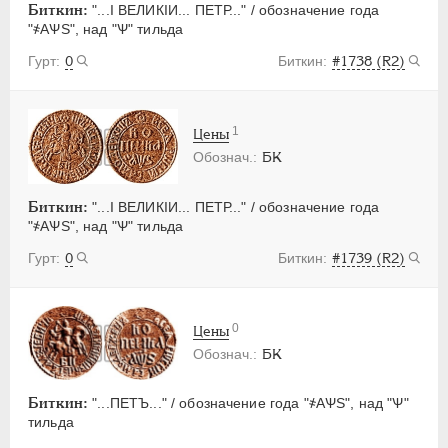
Биткин:
"...I ВЕЛИКIИ... ПЕТР..." / обозначение года
"҂АѰS", над "Ѱ" тильда
0
#1738 (R2)
1
Цены
БК
Биткин:
"...I ВЕЛИКIИ... ПЕТР..." / обозначение года
"҂АѰS", над "Ѱ" тильда
0
#1739 (R2)
0
Цены
БК
Биткин:
"...ПЕТЪ..." / обозначение года "҂АѰS", над "Ѱ"
тильда