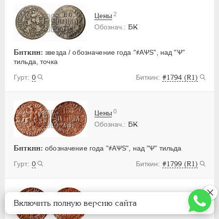
2
Цены
БК
Биткин:
звезда / обозначение года "҂АѰS", над "Ѱ"
тильда, точка
0
#1794 (R1)
0
Цены
БК
Биткин:
обозначение года "҂АѰS", над "Ѱ" тильда
0
#1799 (R1)
0
Цены
Включить полную версию сайта
БК