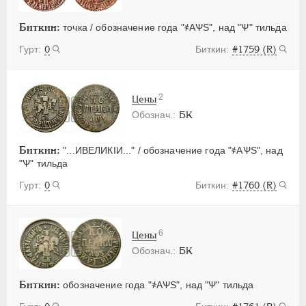
Биткин:
точка / обозначение года "҂АѰS", над "Ѱ" тильда
0
#1759 (R)
2
Цены
БК
Биткин:
"...ИВЕЛИКIИ..." / обозначение года "҂АѰS", над
"Ѱ" тильда
0
#1760 (R)
6
Цены
БК
Биткин:
обозначение года "҂АѰS", над "Ѱ" тильда