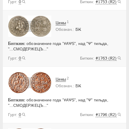
0
#1753 (R2)
1
Цены
БК
Биткин:
обозначение года "҂АѰS", над "Ѱ" тильда,
"...СМОДЕРЖЕЦЪ..."
0
#1763 (R2)
2
Цены
БК
Биткин:
обозначение года "҂АѰS", над "Ѱ" тильда,
"...СМОДЕРЖЕЦЪ..."
0
#1796 (R2)