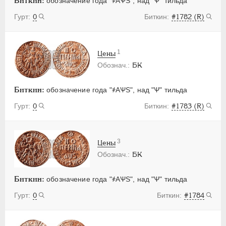
Биткин:
обозначение года "҂АѰS", над "Ѱ" тильда
0
#1782 (R)
1
Цены
БК
Биткин:
обозначение года "҂АѰS", над "Ѱ" тильда
0
#1783 (R)
3
Цены
БК
Биткин:
обозначение года "҂АѰS", над "Ѱ" тильда
0
#1784