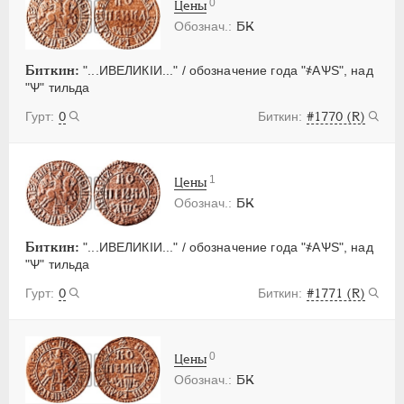
0
Цены
БК
Биткин:
"...ИВЕЛИКIИ..." / обозначение года "҂АѰS", над
"Ѱ" тильда
0
#1770 (R)
1
Цены
БК
Биткин:
"...ИВЕЛИКIИ..." / обозначение года "҂АѰS", над
"Ѱ" тильда
0
#1771 (R)
0
Цены
БК