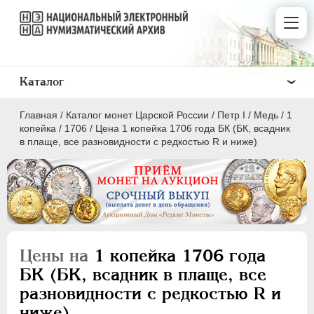
Каталог
Главная
/
Каталог монет Царской России
/
Пeтр I
/
Медь
/
1
копейка
/
1706
/
Цена 1 копейка 1706 года БК (БК, всадник
в плаще, все разновидности с редкостью R и ниже)
ПEТР I
1699 - 1725
Золото
Серебро
Цены на
1 копейка 1706 года
Медь
БК (БК, всадник в плаще, все
разновидности с редкостью R и
5 копеек
ниже)