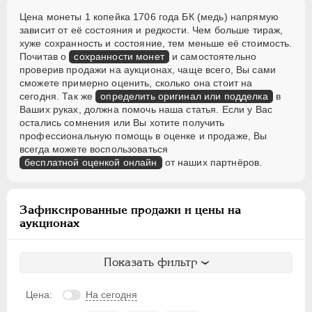
Цена монеты 1 копейка 1706 года БК (медь) напрямую
зависит от её состояния и редкости. Чем больше тираж,
хуже сохранность и состояние, тем меньше её стоимость.
Почитав о
сохранности монет
и самостоятельно
проверив продажи на аукционах, чаще всего, Вы сами
сможете примерно оценить, сколько она стоит на
сегодня. Так же
определить оригинал или подделка
в
Ваших руках, должна помочь наша статья. Если у Вас
остались сомнения или Вы хотите получить
профессиональную помощь в оценке и продаже, Вы
всегда можете воспользоваться
бесплатной оценкой онлайн
от наших партнёров.
Зафиксированные продажи и цены на
аукционах
Показать фильтр
Цена:
На сегодня