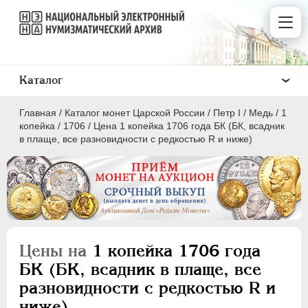
Каталог
Главная
/
Каталог монет Царской России
/
Пeтр I
/
Медь
/
1
копейка
/
1706
/
Цена 1 копейка 1706 года БК (БК, всадник
в плаще, все разновидности с редкостью R и ниже)
ПEТР I
1699 - 1725
Золото
Серебро
Цены на
1 копейка 1706 года
Медь
БК (БК, всадник в плаще, все
разновидности с редкостью R и
5 копеек
ниже)