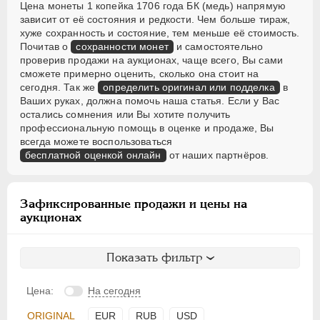
Цена монеты 1 копейка 1706 года БК (медь) напрямую
зависит от её состояния и редкости. Чем больше тираж,
хуже сохранность и состояние, тем меньше её стоимость.
Почитав о
сохранности монет
и самостоятельно
проверив продажи на аукционах, чаще всего, Вы сами
сможете примерно оценить, сколько она стоит на
сегодня. Так же
определить оригинал или подделка
в
Ваших руках, должна помочь наша статья. Если у Вас
остались сомнения или Вы хотите получить
профессиональную помощь в оценке и продаже, Вы
всегда можете воспользоваться
бесплатной оценкой онлайн
от наших партнёров.
Зафиксированные продажи и цены на
аукционах
Показать фильтр
Цена:
На сегодня
ORIGINAL
EUR
RUB
USD