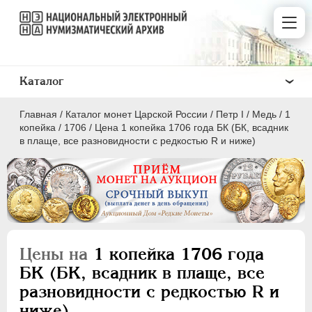
Каталог
Главная
/
Каталог монет Царской России
/
Пeтр I
/
Медь
/
1
копейка
/
1706
/
Цена 1 копейка 1706 года БК (БК, всадник
в плаще, все разновидности с редкостью R и ниже)
ПEТР I
1699 - 1725
Золото
Серебро
Цены на
1 копейка 1706 года
Медь
БК (БК, всадник в плаще, все
разновидности с редкостью R и
5 копеек
ниже)