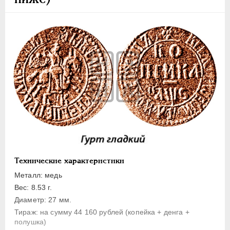
1 копейка
Денга
Полушка
Полполушки
Пробные
Для Речи Посполитой
Монетовидные жетоны
ЕКАТЕРИНА I
1725-1727
ПЕТР II
1727-1729
АННА ИОАННОВНА
1730-1740
ИОАНН АНТОНОВИЧ
1740-1741
Технические характеристики
ЕЛИЗАВЕТА
1741-1762
Металл: медь
ПЕТР III
1762-1762
Вес: 8.53 г.
Диаметр: 27 мм.
ЕКАТЕРИНА II
1762-1796
Тираж: на сумму 44 160 рублей (копейка + денга +
ПАВЕЛ I
1796-1801
полушка)