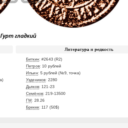
Литература и редкость
Биткин
: #2643 (R2)
Петров
: 10 рублей
Ильин
: 5 рублей (№9, точка)
а)
Уздеников
: 2280
Дьяков
: 121-23
Семёнов
: 219-13500
ГМ
: 28.26
Брекке
: 117 (50$)