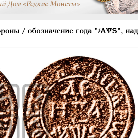
роны / обозначение года "҂АѰS", над