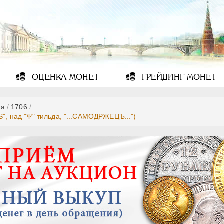
ОЦЕНКА
МОНЕТ
ГРЕЙДИНГ
МОНЕТ
га
/
1706
/
S", над "Ѱ" тильда, "...САМОДРЖЕЦЪ...")