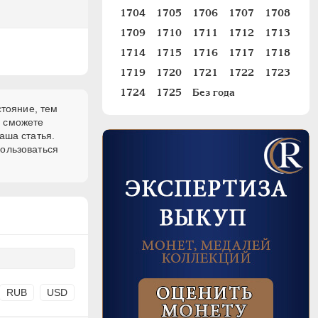
1704
1705
1706
1707
1708
1709
1710
1711
1712
1713
1714
1715
1716
1717
1718
1719
1720
1721
1722
1723
1724
1725
Без года
стояние, тем
и сможете
аша статья.
пользоваться
RUB
USD