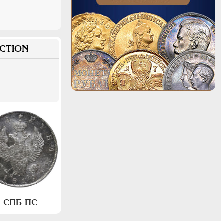
CTION
а, СПБ-ПС