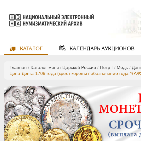
КАТАЛОГ
КАЛЕНДАРЬ
АУКЦИОНОВ
Главная
/
Каталог монет Царской России
/
Пeтр I
/
Медь
/
Ден
Цена Денга 1706 года (крест короны / обозначение года "҂АѰ