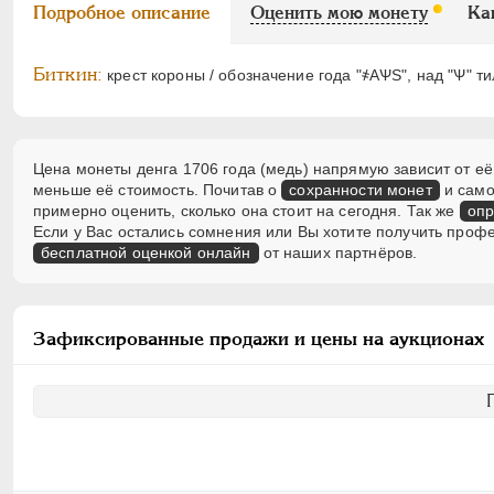
Подробное описание
Оценить мою монету
Ка
Биткин:
крест короны / обозначение года "҂АѰS", над "Ѱ" т
Цена монеты денга 1706 года (медь) напрямую зависит от её
меньше её стоимость. Почитав о
сохранности монет
и само
примерно оценить, сколько она стоит на сегодня. Так же
опр
Если у Вас остались сомнения или Вы хотите получить проф
бесплатной оценкой онлайн
от наших партнёров.
Зафиксированные продажи и цены на аукционах