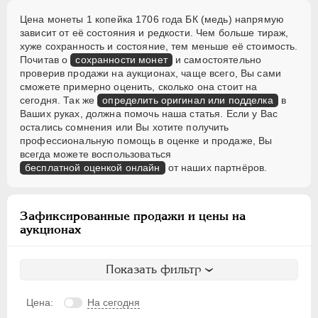
Цена монеты 1 копейка 1706 года БК (медь) напрямую
зависит от её состояния и редкости. Чем больше тираж,
хуже сохранность и состояние, тем меньше её стоимость.
Почитав о
сохранности монет
и самостоятельно
проверив продажи на аукционах, чаще всего, Вы сами
сможете примерно оценить, сколько она стоит на
сегодня. Так же
определить оригинал или подделка
в
Ваших руках, должна помочь наша статья. Если у Вас
остались сомнения или Вы хотите получить
профессиональную помощь в оценке и продаже, Вы
всегда можете воспользоваться
бесплатной оценкой онлайн
от наших партнёров.
Зафиксированные продажи и цены на
аукционах
Показать фильтр
Цена:
На сегодня