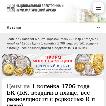
Каталог
Главная
/
Каталог монет Царской России
/
Пeтр I
/
Медь
/
1
копейка
/
1706
/
Цена 1 копейка 1706 года БК (БК, всадник
в плаще, все разновидности с редкостью R и ниже)
ПEТР I
1699 - 1725
Золото
Серебро
Цены на
1 копейка 1706 года
Медь
БК (БК, всадник в плаще, все
разновидности с редкостью R и
5 копеек
ниже)