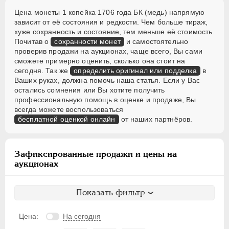
Цена монеты 1 копейка 1706 года БК (медь) напрямую
зависит от её состояния и редкости. Чем больше тираж,
хуже сохранность и состояние, тем меньше её стоимость.
Почитав о
сохранности монет
и самостоятельно
проверив продажи на аукционах, чаще всего, Вы сами
сможете примерно оценить, сколько она стоит на
сегодня. Так же
определить оригинал или подделка
в
Ваших руках, должна помочь наша статья. Если у Вас
остались сомнения или Вы хотите получить
профессиональную помощь в оценке и продаже, Вы
всегда можете воспользоваться
бесплатной оценкой онлайн
от наших партнёров.
Зафиксированные продажи и цены на
аукционах
Показать фильтр
Цена:
На сегодня