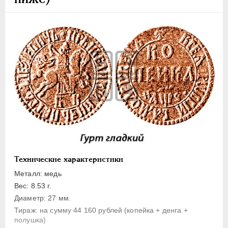
1 копейка
Денга
Полушка
Полполушки
Пробные
Для Речи Посполитой
Монетовидные жетоны
ЕКАТЕРИНА I
1725-1727
ПЕТР II
1727-1729
АННА ИОАННОВНА
1730-1740
ИОАНН АНТОНОВИЧ
1740-1741
Технические характеристики
ЕЛИЗАВЕТА
1741-1762
Металл: медь
ПЕТР III
1762-1762
Вес: 8.53 г.
Диаметр: 27 мм.
ЕКАТЕРИНА II
1762-1796
Тираж: на сумму 44 160 рублей (копейка + денга +
ПАВЕЛ I
1796-1801
полушка)