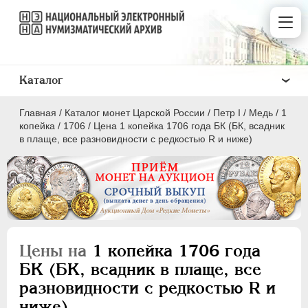
Каталог
Главная
/
Каталог монет Царской России
/
Пeтр I
/
Медь
/
1
копейка
/
1706
/
Цена 1 копейка 1706 года БК (БК, всадник
в плаще, все разновидности с редкостью R и ниже)
ПEТР I
1699 - 1725
Золото
Серебро
Цены на
1 копейка 1706 года
Медь
БК (БК, всадник в плаще, все
разновидности с редкостью R и
5 копеек
ниже)