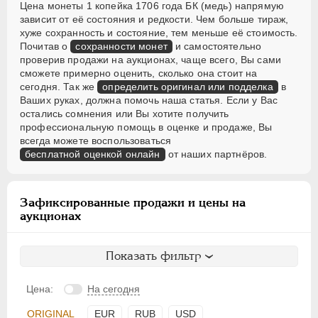
Цена монеты 1 копейка 1706 года БК (медь) напрямую
зависит от её состояния и редкости. Чем больше тираж,
хуже сохранность и состояние, тем меньше её стоимость.
Почитав о
сохранности монет
и самостоятельно
проверив продажи на аукционах, чаще всего, Вы сами
сможете примерно оценить, сколько она стоит на
сегодня. Так же
определить оригинал или подделка
в
Ваших руках, должна помочь наша статья. Если у Вас
остались сомнения или Вы хотите получить
профессиональную помощь в оценке и продаже, Вы
всегда можете воспользоваться
бесплатной оценкой онлайн
от наших партнёров.
Зафиксированные продажи и цены на
аукционах
Показать фильтр
Цена:
На сегодня
ORIGINAL
EUR
RUB
USD