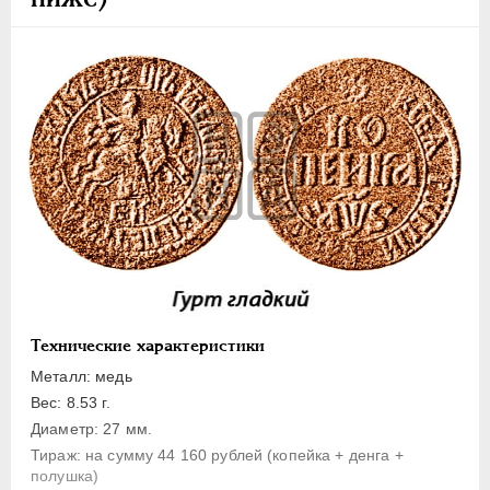
1 копейка
Денга
Полушка
Полполушки
Пробные
Для Речи Посполитой
Монетовидные жетоны
ЕКАТЕРИНА I
1725-1727
ПЕТР II
1727-1729
АННА ИОАННОВНА
1730-1740
ИОАНН АНТОНОВИЧ
1740-1741
Технические характеристики
ЕЛИЗАВЕТА
1741-1762
Металл: медь
ПЕТР III
1762-1762
Вес: 8.53 г.
ЕКАТЕРИНА II
1762-1796
Диаметр: 27 мм.
Тираж: на сумму 44 160 рублей (копейка + денга +
ПАВЕЛ I
1796-1801
полушка)