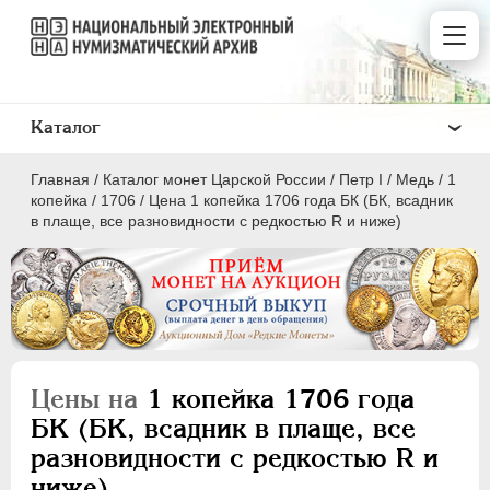
Каталог
Главная
/
Каталог монет Царской России
/
Пeтр I
/
Медь
/
1
копейка
/
1706
/
Цена 1 копейка 1706 года БК (БК, всадник
в плаще, все разновидности с редкостью R и ниже)
ПEТР I
1699 - 1725
Золото
Серебро
Цены на
1 копейка 1706 года
Медь
БК (БК, всадник в плаще, все
разновидности с редкостью R и
5 копеек
ниже)