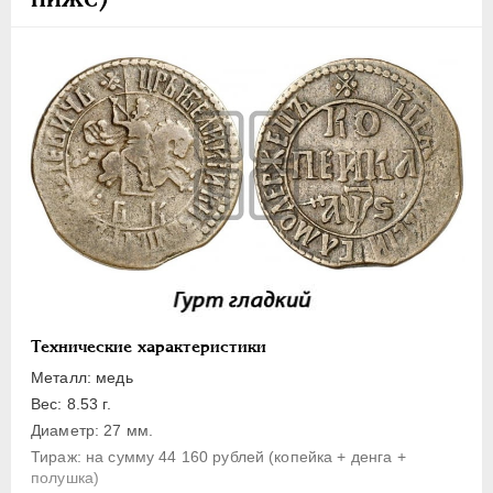
1 копейка
Денга
Полушка
Полполушки
Пробные
Для Речи Посполитой
Монетовидные жетоны
ЕКАТЕРИНА I
1725-1727
ПЕТР II
1727-1729
АННА ИОАННОВНА
1730-1740
ИОАНН АНТОНОВИЧ
1740-1741
Технические характеристики
ЕЛИЗАВЕТА
1741-1762
Металл: медь
ПЕТР III
1762-1762
Вес: 8.53 г.
Диаметр: 27 мм.
ЕКАТЕРИНА II
1762-1796
Тираж: на сумму 44 160 рублей (копейка + денга +
ПАВЕЛ I
1796-1801
полушка)