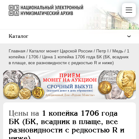
Каталог
Главная
/
Каталог монет Царской России
/
Пeтр I
/
Медь
/
1
копейка
/
1706
/
Цена 1 копейка 1706 года БК (БК, всадник
в плаще, все разновидности с редкостью R и ниже)
ПEТР I
1699 - 1725
Золото
Серебро
Цены на
1 копейка 1706 года
Медь
БК (БК, всадник в плаще, все
разновидности с редкостью R и
5 копеек
ниже)