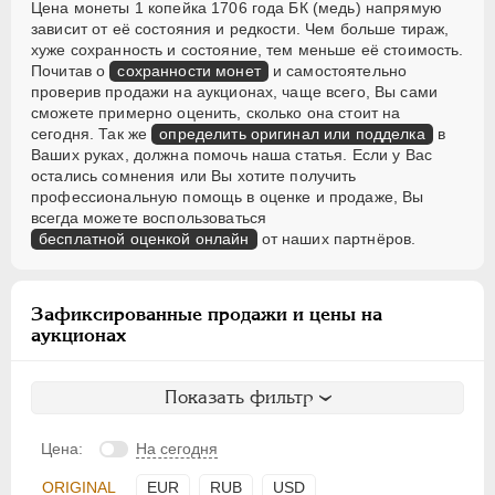
Цена монеты 1 копейка 1706 года БК (медь) напрямую
зависит от её состояния и редкости. Чем больше тираж,
хуже сохранность и состояние, тем меньше её стоимость.
Почитав о
сохранности монет
и самостоятельно
проверив продажи на аукционах, чаще всего, Вы сами
сможете примерно оценить, сколько она стоит на
сегодня. Так же
определить оригинал или подделка
в
Ваших руках, должна помочь наша статья. Если у Вас
остались сомнения или Вы хотите получить
профессиональную помощь в оценке и продаже, Вы
всегда можете воспользоваться
бесплатной оценкой онлайн
от наших партнёров.
Зафиксированные продажи и цены на
аукционах
Показать фильтр
Цена:
На сегодня
ORIGINAL
EUR
RUB
USD