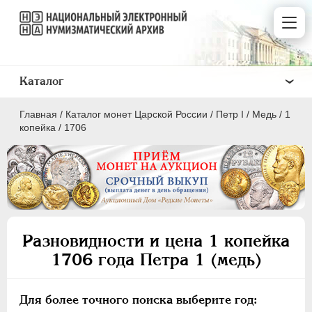
Каталог
Главная
/
Каталог монет Царской России
/
Пeтр I
/
Медь
/
1
копейка
/
1706
ПEТР I
1699 - 1725
Золото
Разновидности и цена 1 копейка
Серебро
1706 года Петра 1 (медь)
Медь
5 копеек
Для более точного поиска выберите год: