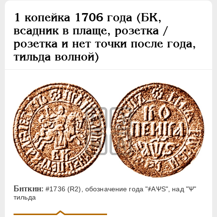
1 копейка 1706 года (БК,
всадник в плаще, розетка /
розетка и нет точки после года,
тильда волной)
Биткин:
#1736 (R2), обозначение года "҂АѰS", над "Ѱ"
тильда