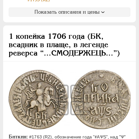
Показать описания и цены
1 копейка 1706 года (БК,
всадник в плаще, в легенде
реверса “...СМОДЕРЖЕЦЬ...”)
Биткин:
#1763 (R2), обозначение года "҂АѰS", над "Ѱ"