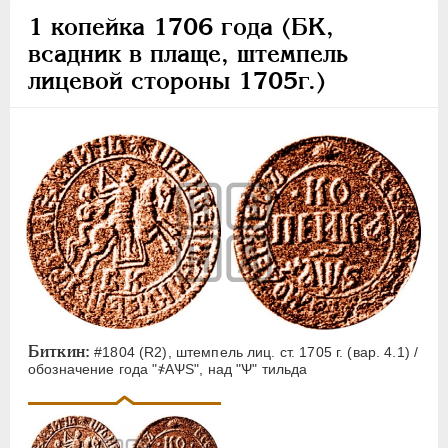
1 копейка 1706 года (БК,
всадник в плаще, штемпель
лицевой стороны 1705г.)
Биткин:
#1804 (R2), штемпель лиц. ст. 1705 г. (вар. 4.1) /
обозначение года "҂АѰS", над "Ѱ" тильда