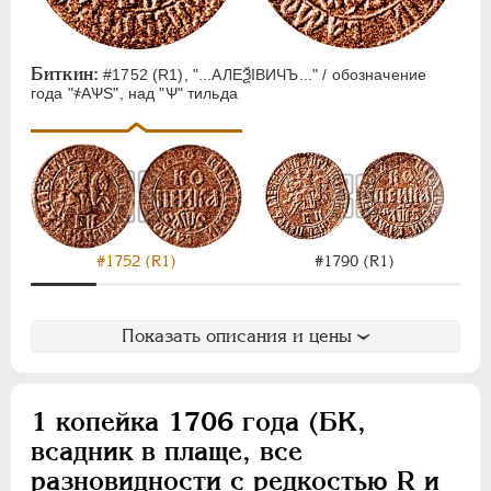
Биткин:
#1752 (R1), "...АЛЕѮIВИЧЪ..." / обозначение
года "҂АѰS", над "Ѱ" тильда
#1752 (R1)
#1790 (R1)
Показать описания и цены
1 копейка 1706 года (БК,
всадник в плаще, все
разновидности с редкостью R и