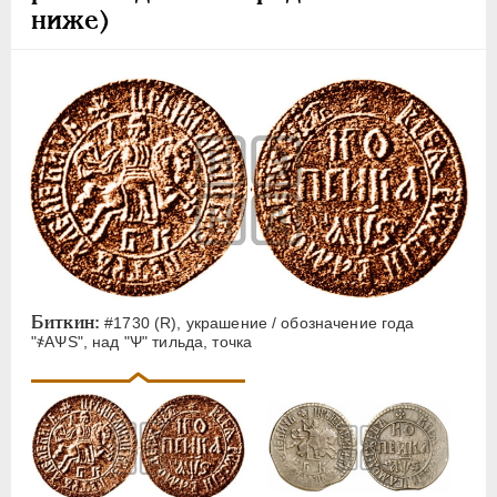
ниже)
Биткин:
#1730 (R), украшение / обозначение года
"҂АѰS", над "Ѱ" тильда, точка