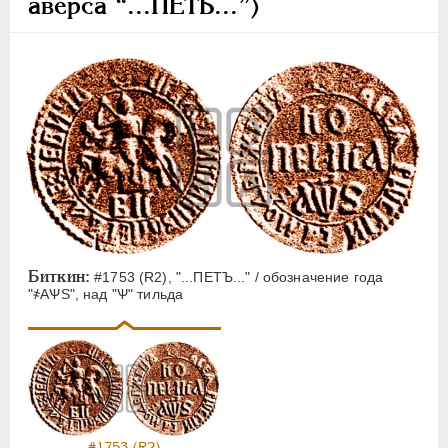
аверса “...ПЕТЬ...”)
Биткин:
#1753 (R2), "...ПЕТЪ..." / обозначение года
"҂АѰS", над "Ѱ" тильда
#1753 (R2)