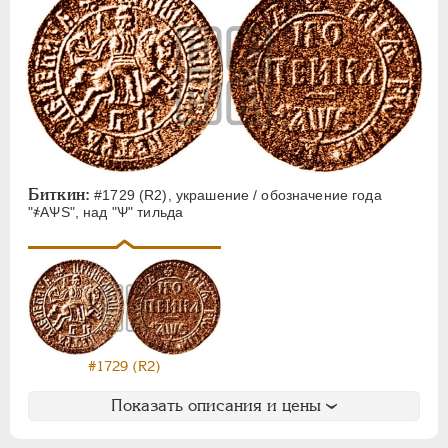
Биткин:
#1729 (R2), украшение / обозначение года
"҂АѰS", над "Ѱ" тильда
#1729 (R2)
Показать описания и цены