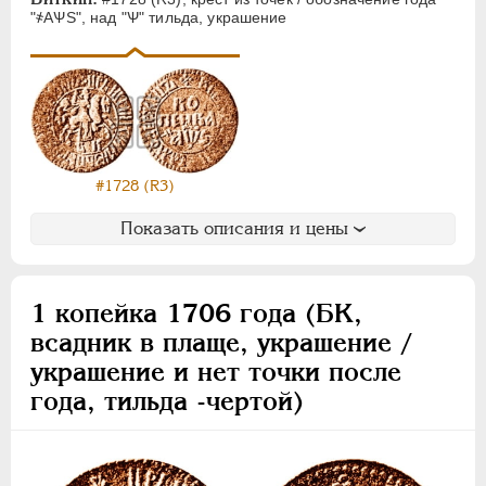
АЛЕКСАНДР I
1801-1825
"҂АѰS", над "Ѱ" тильда, украшение
НИКОЛАЙ I
1826-1855
АЛЕКСАНДР II
1855-1881
АЛЕКСАНДР III
1881-1894
НИКОЛАЙ II
1894-1917
ВРЕМЕННОЕ ПРАВ.
1917-1918
ИНОСТРАННЫЕ
1768-1918
#1728 (R3)
Показать описания и цены
1 копейка 1706 года (БК,
всадник в плаще, украшение /
украшение и нет точки после
года, тильда -чертой)