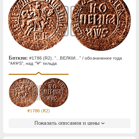
Биткин:
#1786 (R2), "...ВЕЛКIИ..." / обозначение года
"҂АѰS", над "Ѱ" тильда
#1786 (R2)
Показать описания и цены