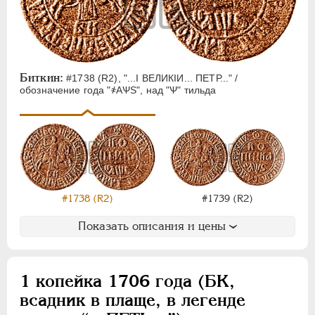
Биткин:
#1738 (R2), "...I ВЕЛИКIИ... ПЕТР..." /
обозначение года "҂АѰS", над "Ѱ" тильда
#1738 (R2)
#1739 (R2)
Показать описания и цены
1 копейка 1706 года (БК,
всадник в плаще, в легенде