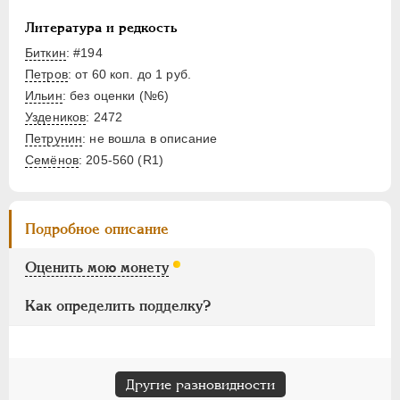
НИКОЛАЙ II
1894-1917
ВРЕМЕННОЕ ПРАВ.
1917-1918
Литература и редкость
ИНОСТРАННЫЕ
1768-1918
Биткин
: #194
Петров
: от 60 коп. до 1 руб.
Ильин
: без оценки (№6)
Уздеников
: 2472
Петрунин
: не вошла в описание
Семёнов
: 205-560 (R1)
Подробное описание
Оценить мою монету
Как определить подделку?
Другие разновидности