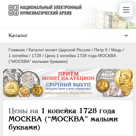
Каталог
Главная
/
Каталог монет Царской России
/
Петр II
/
Медь
/
1 копейка
/
1728
/
Цена 1 копейка 1728 года МОСКВА
(“МОСКВА” малыми буквами)
ПEТР I
1699 - 1725
ЕКАТЕРИНА I
1725-1727
ПЕТР II
1727-1729
Цены на
1 копейка 1728 года
Золото
МОСКВА (“МОСКВА” малыми
Серебро
буквами)
Медь