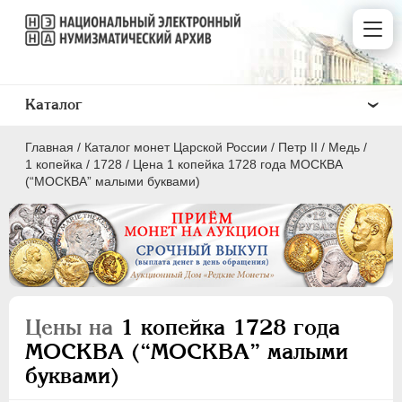
Каталог
Главная
/
Каталог монет Царской России
/
Петр II
/
Медь
/
1 копейка
/
1728
/
Цена 1 копейка 1728 года МОСКВА
(“МОСКВА” малыми буквами)
ПEТР I
1699 - 1725
ЕКАТЕРИНА I
1725-1727
ПЕТР II
1727-1729
Цены на
1 копейка 1728 года
Золото
МОСКВА (“МОСКВА” малыми
Серебро
буквами)
Медь