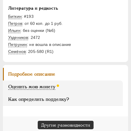
НИКОЛАЙ II
1894-1917
ВРЕМЕННОЕ ПРАВ.
1917-1918
Литература и редкость
ИНОСТРАННЫЕ
1768-1918
Биткин
: #193
Петров
: от 60 коп. до 1 руб.
Ильин
: без оценки (№6)
Уздеников
: 2472
Петрунин
: не вошла в описание
Семёнов
: 205-580 (R1)
Подробное описание
Оценить мою монету
Как определить подделку?
Другие разновидности