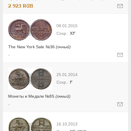
2 923 RUB
08.01.2015
XF
The New York Sale №36
(очный)
-
25.01.2014
F
Монеты и Медали №85
(очный)
-
16.10.2013