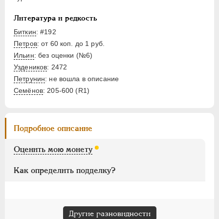
НИКОЛАЙ II
1894-1917
ВРЕМЕННОЕ ПРАВ.
1917-1918
Литература и редкость
ИНОСТРАННЫЕ
1768-1918
Биткин
: #192
Петров
: от 60 коп. до 1 руб.
Ильин
: без оценки (№6)
Уздеников
: 2472
Петрунин
: не вошла в описание
Семёнов
: 205-600 (R1)
Подробное описание
Оценить мою монету
Как определить подделку?
Другие разновидности