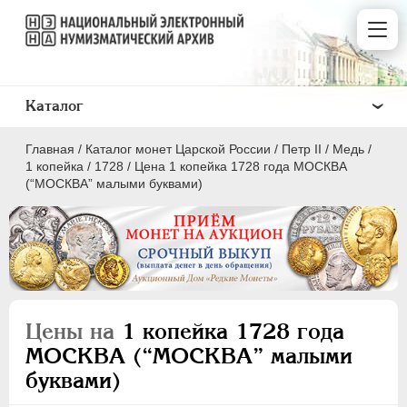
Каталог
Главная
/
Каталог монет Царской России
/
Петр II
/
Медь
/
1 копейка
/
1728
/
Цена 1 копейка 1728 года МОСКВА
(“МОСКВА” малыми буквами)
ПEТР I
1699 - 1725
ЕКАТЕРИНА I
1725-1727
ПЕТР II
1727-1729
Цены на
1 копейка 1728 года
Золото
МОСКВА (“МОСКВА” малыми
Серебро
буквами)
Медь