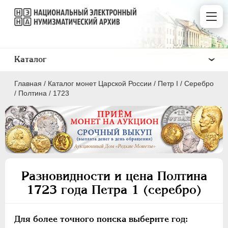
Каталог
Главная
/
Каталог монет Царской России
/
Пeтр I
/
Серебро
/
Полтина
/
1723
ПEТР I
1699 - 1725
Золото
Разновидности и цена Полтина
Серебро
1723 года Петра 1 (серебро)
1 рубль
Полтина
Для более точного поиска выберите год: