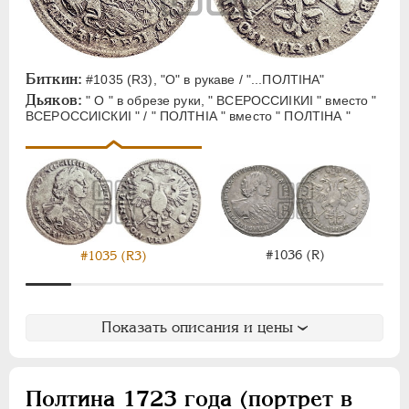
ЕЛИЗАВЕТА
1741-1762
ПЕТР III
1762-1762
ЕКАТЕРИНА II
1762-1796
ПАВЕЛ I
1796-1801
Биткин:
#1035 (R3), "O" в рукаве / "...ПОЛТIНА"
Дьяков:
" О " в обрезе руки, " ВСЕРОССИIКИI " вместо "
АЛЕКСАНДР I
1801-1825
ВСЕРОССИIСКИI " / " ПОЛТНIА " вместо " ПОЛТIНА "
НИКОЛАЙ I
1826-1855
АЛЕКСАНДР II
1855-1881
АЛЕКСАНДР III
1881-1894
НИКОЛАЙ II
1894-1917
ВРЕМЕННОЕ ПРАВ.
1917-1918
#1036 (R)
ИНОСТРАННЫЕ
1768-1918
#1035 (R3)
Показать описания и цены
Полтина 1723 года (портрет в