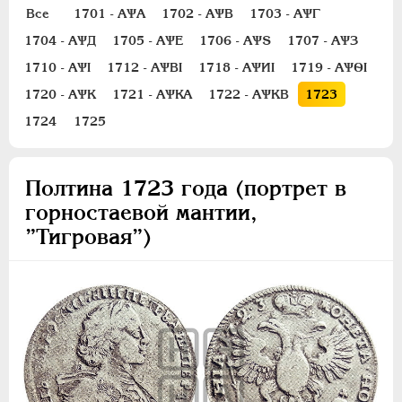
Полуполтинник
Все
1701 - АѰА
1702 - АѰВ
1703 - АѰГ
Гривенник
1704 - АѰД
1705 - АѰЕ
1706 - АѰS
1707 - АѰЗ
Гривна
1710 - АѰI
1712 - АѰВI
1718 - АѰИI
1719 - АѰѲI
10 денег
1720 - АѰК
1721 - АѰКА
1722 - АѰКВ
1723
5 копеек
1724
1725
Алтын(ник)
1 копейка
Полтина 1723 года (портрет в
Медь
горностаевой мантии,
Пробные
”Тигровая”)
Для Речи Посполитой
Монетовидные жетоны
ЕКАТЕРИНА I
1725-1727
ПЕТР II
1727-1729
АННА ИОАННОВНА
1730-1740
ИОАНН АНТОНОВИЧ
1740-1741