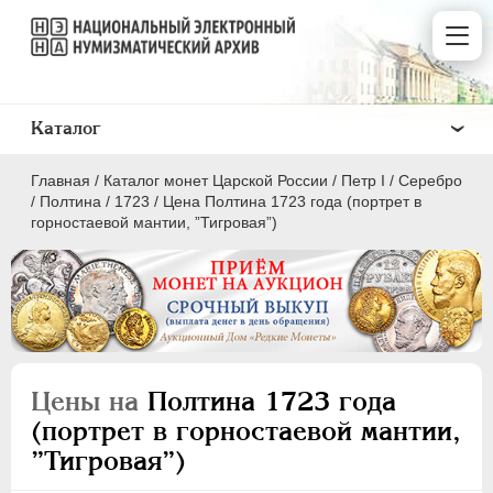
Каталог
Главная
/
Каталог монет Царской России
/
Пeтр I
/
Серебро
/
Полтина
/
1723
/
Цена Полтина 1723 года (портрет в
горностаевой мантии, ”Тигровая”)
ПEТР I
1699 - 1725
Золото
Серебро
Цены на
Полтина 1723 года
(портрет в горностаевой мантии,
1 рубль
”Тигровая”)
Полтина