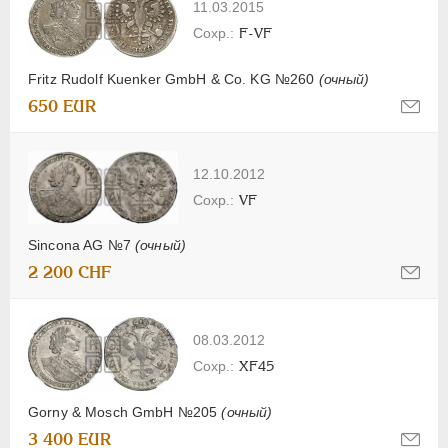
11.03.2015
F-VF
Fritz Rudolf Kuenker GmbH & Co. KG №260
(очный)
650 EUR
12.10.2012
VF
Sincona AG №7
(очный)
2 200 CHF
08.03.2012
XF45
Gorny & Mosch GmbH №205
(очный)
3 400 EUR