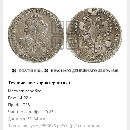
Полуполтинник
Гривенник
Гривна
10 денег
5 копеек
Алтын(ник)
1 копейка
Медь
Пробные
Для Речи Посполитой
Технические характеристики
Монетовидные жетоны
Металл: серебро
ЕКАТЕРИНА I
1725-1727
Вес: 14.22 г.
Проба: 728
ПЕТР II
1727-1729
Чистого серебра: 10.36 г.
АННА ИОАННОВНА
1730-1740
Диаметр: 32-34 мм.
ИОАНН АНТОНОВИЧ
1740-1741
Тираж: на сумму 853678 рубля (рубль + полтина +