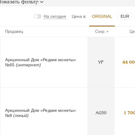
Показать фильтр
На сегодня
Цена в:
ORIGINAL
EUR
Продавец
Сохр.
Це
Аукционный Дом «Редкие монеты»
VF
44 00
№65
(интернет)
Аукционный Дом «Редкие монеты»
AU50
1 70
№8
(очный)