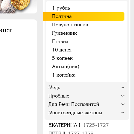
1 рубль
Полтина
Полуполтинник
бюст
Гривенник
Гривна
10 денег
5 копеек
Алтын(ник)
1 копейка
Медь
Пробные
Для Речи Посполитой
Монетовидные жетоны
ЕКАТЕРИНА I
1725-1727
ПЕТР II
1727-1729