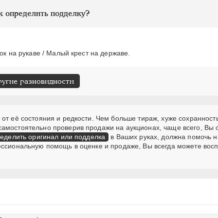
к определить подделку?
ок на рукаве / Малый крест на державе.
ругие разновидности
от её состояния и редкости. Чем больше тираж, хуже сохранность
самостоятельно проверив продажи на аукционах, чаще всего, Вы
еделить оригинал или подделка
в Ваших руках, должна помочь н
ессиональную помощь в оценке и продаже, Вы всегда можете вос