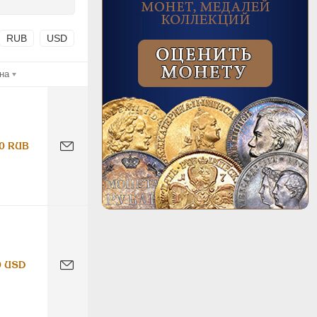
RUB
USD
на
0 RUB
0 USD