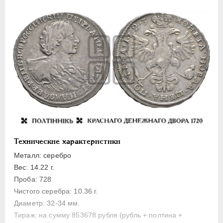
Полуполтинник
Гривенник
Гривна
10 денег
5 копеек
Алтын(ник)
1 копейка
Медь
Пробные
Для Речи Посполитой
Технические характеристики
Монетовидные жетоны
Металл: серебро
ЕКАТЕРИНА I
1725-1727
Вес: 14.22 г.
Проба: 728
ПЕТР II
1727-1729
Чистого серебра: 10.36 г.
АННА ИОАННОВНА
1730-1740
Диаметр: 32-34 мм.
ИОАНН АНТОНОВИЧ
1740-1741
Тираж: на сумму 853678 рубля (рубль + полтина +