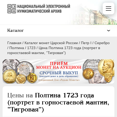
Каталог
Главная
/
Каталог монет Царской России
/
Пeтр I
/
Серебро
/
Полтина
/
1723
/
Цена Полтина 1723 года (портрет в
горностаевой мантии, ”Тигровая”)
ПEТР I
1699 - 1725
Золото
Серебро
Цены на
Полтина 1723 года
(портрет в горностаевой мантии,
1 рубль
”Тигровая”)
Полтина