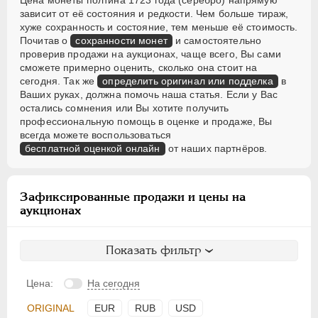
Цена монеты полтина 1723 года (серебро) напрямую
зависит от её состояния и редкости. Чем больше тираж,
хуже сохранность и состояние, тем меньше её стоимость.
Почитав о
сохранности монет
и самостоятельно
проверив продажи на аукционах, чаще всего, Вы сами
сможете примерно оценить, сколько она стоит на
сегодня. Так же
определить оригинал или подделка
в
Ваших руках, должна помочь наша статья. Если у Вас
остались сомнения или Вы хотите получить
профессиональную помощь в оценке и продаже, Вы
всегда можете воспользоваться
бесплатной оценкой онлайн
от наших партнёров.
Зафиксированные продажи и цены на
аукционах
Показать фильтр
Цена:
На сегодня
ORIGINAL
EUR
RUB
USD