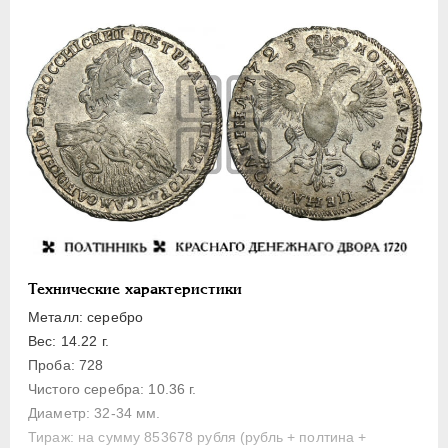
Полуполтинник
Гривенник
Гривна
10 денег
5 копеек
Алтын(ник)
1 копейка
Медь
Пробные
Для Речи Посполитой
Технические характеристики
Монетовидные жетоны
Металл: серебро
ЕКАТЕРИНА I
1725-1727
Вес: 14.22 г.
ПЕТР II
1727-1729
Проба: 728
Чистого серебра: 10.36 г.
АННА ИОАННОВНА
1730-1740
Диаметр: 32-34 мм.
ИОАНН АНТОНОВИЧ
1740-1741
Тираж: на сумму 853678 рубля (рубль + полтина +