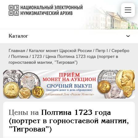
Каталог
Главная
/
Каталог монет Царской России
/
Пeтр I
/
Серебро
/
Полтина
/
1723
/
Цена Полтина 1723 года (портрет в
горностаевой мантии, ”Тигровая”)
ПEТР I
1699 - 1725
Золото
Серебро
Цены на
Полтина 1723 года
(портрет в горностаевой мантии,
1 рубль
”Тигровая”)
Полтина