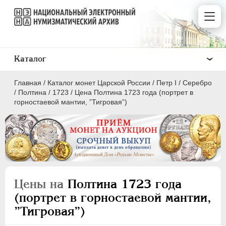
Каталог
Главная
/
Каталог монет Царской России
/
Пeтр I
/
Серебро
/
Полтина
/
1723
/
Цена Полтина 1723 года (портрет в
горностаевой мантии, ”Тигровая”)
ПEТР I
1699 - 1725
Золото
Серебро
Цены на
Полтина 1723 года
(портрет в горностаевой мантии,
1 рубль
”Тигровая”)
Полтина