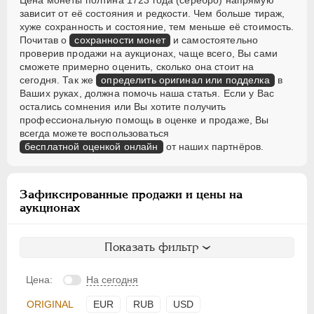
Цена монеты полтина 1723 года (серебро) напрямую
зависит от её состояния и редкости. Чем больше тираж,
хуже сохранность и состояние, тем меньше её стоимость.
Почитав о
сохранности монет
и самостоятельно
проверив продажи на аукционах, чаще всего, Вы сами
сможете примерно оценить, сколько она стоит на
сегодня. Так же
определить оригинал или подделка
в
Ваших руках, должна помочь наша статья. Если у Вас
остались сомнения или Вы хотите получить
профессиональную помощь в оценке и продаже, Вы
всегда можете воспользоваться
бесплатной оценкой онлайн
от наших партнёров.
Зафиксированные продажи и цены на
аукционах
Показать фильтр
Цена:
На сегодня
ORIGINAL
EUR
RUB
USD