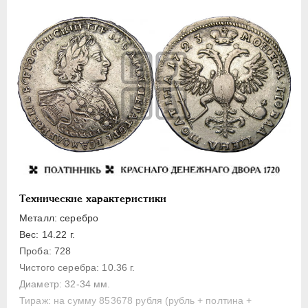
Полуполтинник
Гривенник
Гривна
10 денег
5 копеек
Алтын(ник)
1 копейка
Медь
Пробные
Для Речи Посполитой
Технические характеристики
Монетовидные жетоны
Металл: серебро
ЕКАТЕРИНА I
1725-1727
Вес: 14.22 г.
ПЕТР II
1727-1729
Проба: 728
Чистого серебра: 10.36 г.
АННА ИОАННОВНА
1730-1740
Диаметр: 32-34 мм.
ИОАНН АНТОНОВИЧ
1740-1741
Тираж: на сумму 853678 рубля (рубль + полтина +