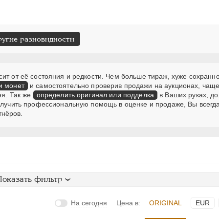
ругие разновидности
ит от её состояния и редкости. Чем больше тираж, хуже сохранно
и монет
и самостоятельно проверив продажи на аукционах, чаще
ня. Так же
определить оригинал или подделка
в Ваших руках, д
получить профессиональную помощь в оценке и продаже, Вы всегд
тнёров.
Показать фильтр
На сегодня
Цена в:
ORIGINAL
EUR