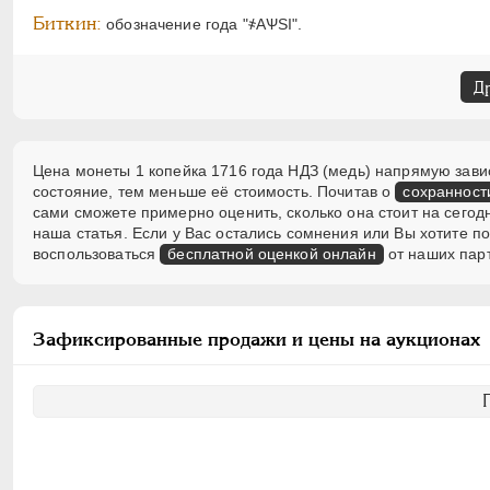
Биткин:
обозначение года "҂АѰSI".
Д
Цена монеты 1 копейка 1716 года НДЗ (медь) напрямую завис
состояние, тем меньше её стоимость. Почитав о
сохранност
сами сможете примерно оценить, сколько она стоит на сегод
наша статья. Если у Вас остались сомнения или Вы хотите 
воспользоваться
бесплатной оценкой онлайн
от наших пар
Зафиксированные продажи и цены на аукционах