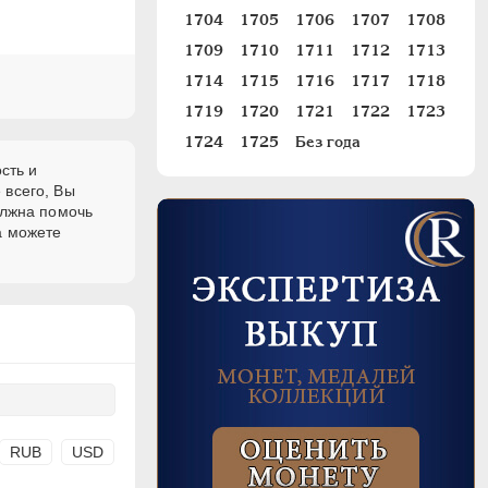
1704
1705
1706
1707
1708
1709
1710
1711
1712
1713
1714
1715
1716
1717
1718
1719
1720
1721
1722
1723
1724
1725
Без года
сть и
 всего, Вы
олжна помочь
а можете
RUB
USD