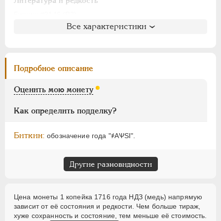
АЛЕКСАНДР I
1801-1825
Литература и редкость
НИКОЛАЙ I
1826-1855
Биткин
: #3146 (R2)
Все характеристики
Петров
: не вошла в описание
АЛЕКСАНДР II
1855-1881
Ильин
: 8 рублей (№13, точка)
АЛЕКСАНДР III
1881-1894
Уздеников
: 2370 (черта)
НИКОЛАЙ II
1894-1917
Дьяков
: 42-69
Подробное описание
ВРЕМЕННОЕ ПРАВ.
1917-1918
Семёнов
: не вошла в описание
ИНОСТРАННЫЕ
1768-1918
ГМ
: 84.15
Оценить мою монету
Брекке
: 245 (черта, 75$)
Как определить подделку?
Биткин:
обозначение года "҂АѰSI".
Другие разновидности
Цена монеты 1 копейка 1716 года НДЗ (медь) напрямую
зависит от её состояния и редкости. Чем больше тираж,
хуже сохранность и состояние, тем меньше её стоимость.