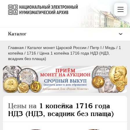
Каталог
Главная
/
Каталог монет Царской России
/
Пeтр I
/
Медь
/
1
копейка
/
1716
/
Цена 1 копейка 1716 года НДЗ (НДЗ,
всадник без плаща)
ПEТР I
1699 - 1725
Золото
Серебро
Цены на
1 копейка 1716 года
Медь
НДЗ (НДЗ, всадник без плаща)
5 копеек