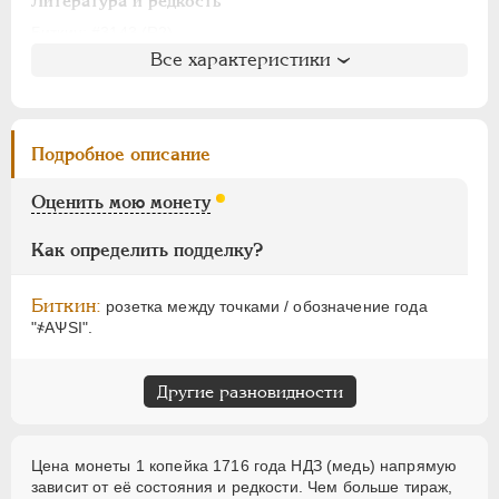
АЛЕКСАНДР I
1801-1825
Литература и редкость
НИКОЛАЙ I
1826-1855
Биткин
: #3143 (R2)
Все характеристики
Петров
: 10 рублей
АЛЕКСАНДР II
1855-1881
Ильин
: 8 рублей (№12, точка)
АЛЕКСАНДР III
1881-1894
Уздеников
: 2370 (черта)
НИКОЛАЙ II
1894-1917
Дьяков
: 42-68
Подробное описание
ВРЕМЕННОЕ ПРАВ.
1917-1918
Семёнов
: 203-21900
ИНОСТРАННЫЕ
1768-1918
ГМ
: 84.12
Оценить мою монету
Брекке
: 245 (черта, 75$)
Как определить подделку?
Биткин:
розетка между точками / обозначение года
"҂АѰSI".
Другие разновидности
Цена монеты 1 копейка 1716 года НДЗ (медь) напрямую
зависит от её состояния и редкости. Чем больше тираж,