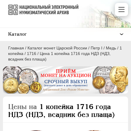
Каталог
Главная
/
Каталог монет Царской России
/
Пeтр I
/
Медь
/
1
копейка
/
1716
/
Цена 1 копейка 1716 года НДЗ (НДЗ,
всадник без плаща)
ПEТР I
1699 - 1725
Золото
Серебро
Цены на
1 копейка 1716 года
Медь
НДЗ (НДЗ, всадник без плаща)
5 копеек