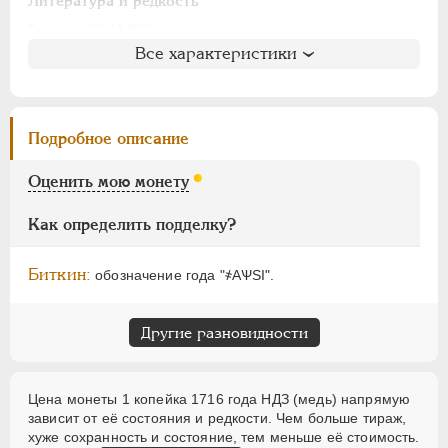
АЛЕКСАНДР I
1801-1825
Литература и редкость
НИКОЛАЙ I
1826-1855
Биткин
: #3144 (R2)
Все характеристики
Петров
: не вошла в описание
АЛЕКСАНДР II
1855-1881
Ильин
: 8 рублей (№15, точка)
АЛЕКСАНДР III
1881-1894
Уздеников
: 2370 (черта)
НИКОЛАЙ II
1894-1917
Дьяков
: 42-71
Подробное описание
ВРЕМЕННОЕ ПРАВ.
1917-1918
Семёнов
: не вошла в описание
ИНОСТРАННЫЕ
1768-1918
ГМ
: 84.13
Оценить мою монету
Брекке
: 245 (черта, 75$)
Как определить подделку?
Биткин:
обозначение года "҂АѰSI".
Другие разновидности
Цена монеты 1 копейка 1716 года НДЗ (медь) напрямую
зависит от её состояния и редкости. Чем больше тираж,
хуже сохранность и состояние, тем меньше её стоимость.