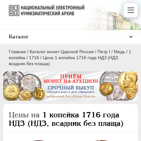
Каталог
Главная
/
Каталог монет Царской России
/
Пeтр I
/
Медь
/
1
копейка
/
1716
/
Цена 1 копейка 1716 года НДЗ (НДЗ,
всадник без плаща)
ПEТР I
1699 - 1725
Золото
Серебро
Цены на
1 копейка 1716 года
Медь
НДЗ (НДЗ, всадник без плаща)
5 копеек