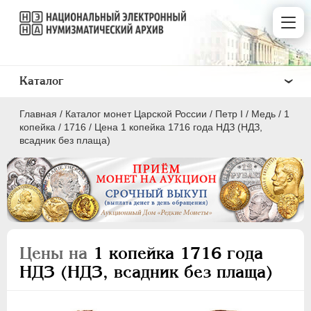
Каталог
Главная
/
Каталог монет Царской России
/
Пeтр I
/
Медь
/
1
копейка
/
1716
/
Цена 1 копейка 1716 года НДЗ (НДЗ,
всадник без плаща)
ПEТР I
1699 - 1725
Золото
Серебро
Цены на
1 копейка 1716 года
Медь
НДЗ (НДЗ, всадник без плаща)
5 копеек