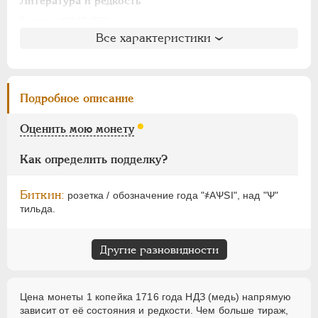
АЛЕКСАНДР I
1801-1825
Литература и редкость
НИКОЛАЙ I
1826-1855
Биткин
: #3142 (R2)
Все характеристики
Петров
: 8 рублей
АЛЕКСАНДР II
1855-1881
Ильин
: 15 рублей (№10, черта)
АЛЕКСАНДР III
1881-1894
Уздеников
: 2370 (черта)
НИКОЛАЙ II
1894-1917
Дьяков
: 42-66
Подробное описание
ВРЕМЕННОЕ ПРАВ.
1917-1918
Семёнов
: 203-21700
ИНОСТРАННЫЕ
1768-1918
ГМ
: 84.11
Оценить мою монету
Брекке
: 245 (черта, 75$)
Как определить подделку?
Биткин:
розетка / обозначение года "҂АѰSI", над "Ѱ"
тильда.
Другие разновидности
Цена монеты 1 копейка 1716 года НДЗ (медь) напрямую
зависит от её состояния и редкости. Чем больше тираж,