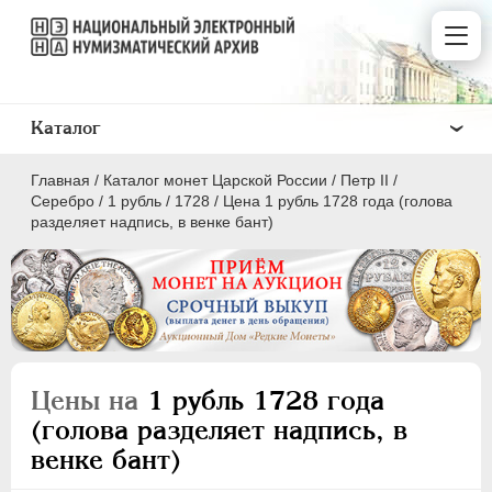
Каталог
Главная
/
Каталог монет Царской России
/
Петр II
/
Серебро
/
1 рубль
/
1728
/
Цена 1 рубль 1728 года (голова
разделяет надпись, в венке бант)
ПEТР I
1699 - 1725
ЕКАТЕРИНА I
1725-1727
ПЕТР II
1727-1729
Цены на
1 рубль 1728 года
Золото
(голова разделяет надпись, в
Серебро
венке бант)