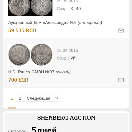
29.05.2015
XF40
Аукционный Дом «Александр» №6
(интернет)
59 535 RUB
16.04.2015
VF
H.D. Rauch GMBH №97
(очный)
700 EUR
1
2
Следующая
Последняя
SHENBERG AUCTION
5
дней
Осталось