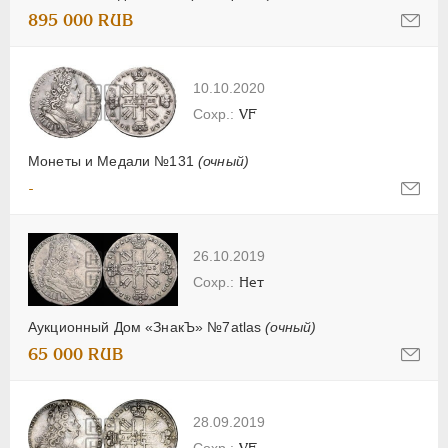
895 000 RUB
10.10.2020
VF
Монеты и Медали №131
(очный)
-
26.10.2019
Нет
Аукционный Дом «ЗнакЪ» №7atlas
(очный)
65 000 RUB
28.09.2019
VF