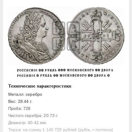
1 рубль
Полтина
Медь
Пробные
Монетовидные жетоны
АННА ИОАННОВНА
1730-1740
ИОАНН АНТОНОВИЧ
1740-1741
ЕЛИЗАВЕТА
1741-1762
ПЕТР III
1762-1762
ЕКАТЕРИНА II
1762-1796
Технические характеристики
ПАВЕЛ I
1796-1801
Металл: серебро
АЛЕКСАНДР I
1801-1825
Вес: 28.44 г.
НИКОЛАЙ I
1826-1855
Проба: 728
АЛЕКСАНДР II
1855-1881
Чистого серебра: 20.73 г.
Диаметр: 40-41 мм.
АЛЕКСАНДР III
1881-1894
Тираж: на сумму 1 145 728 рублей (рубль + полтина)