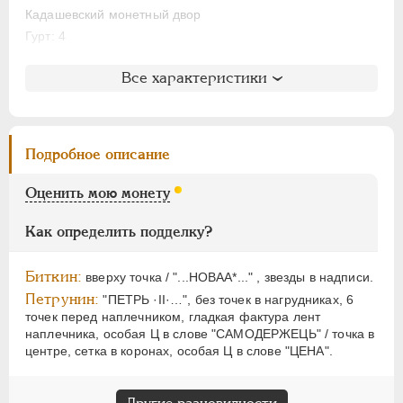
НИКОЛАЙ II
1894-1917
Кадашевский монетный двор
ВРЕМЕННОЕ ПРАВ.
1917-1918
Гурт: 4
ИНОСТРАННЫЕ
1768-1918
Литература и редкость
Все характеристики
Биткин
: #43
Петров
: 3 рубля 50 копеек
Ильин
: без оценки (№5)
Подробное описание
Уздеников
: 0685
Петрунин
: А - 47 (точка)
Оценить мою монету
Семёнов
: 52-1700 (R1+)
ГМ
: 47.T.III,16
Как определить подделку?
Северин
: 961
Биткин:
вверху точка / "...НОВАА*..." , звезды в надписи.
Петрунин:
"ПЕТРЬ ·II·…", без точек в нагрудниках, 6
точек перед наплечником, гладкая фактура лент
наплечника, особая Ц в слове "САМОДЕРЖЕЦЬ" / точка в
центре, сетка в коронах, особая Ц в слове "ЦЕНА".
Другие разновидности