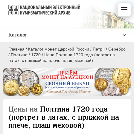
Каталог
Главная
/
Каталог монет Царской России
/
Пeтр I
/
Серебро
/
Полтина
/
1720
/
Цена Полтина 1720 года (портрет в
латах, с пряжкой на плече, плащ меховой)
ПEТР I
1699 - 1725
Золото
Серебро
Цены на
Полтина 1720 года
(портрет в латах, с пряжкой на
1 рубль
плече, плащ меховой)
Полтина