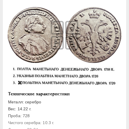
Полуполтинник
Гривенник
Гривна
10 денег
5 копеек
Алтын(ник)
1 копейка
Медь
Пробные
Для Речи Посполитой
Монетовидные жетоны
Технические характеристики
ЕКАТЕРИНА I
1725-1727
Металл: серебро
ПЕТР II
1727-1729
Вес: 14.22 г.
АННА ИОАННОВНА
1730-1740
Проба: 728
ИОАНН АНТОНОВИЧ
1740-1741
Чистого серебра: 10.3 г.