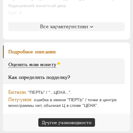
НИКОЛАЙ II
1894-1917
Кадашевский монетный двор
ВРЕМЕННОЕ ПРАВ.
1917-1918
Гурт: 4
ИНОСТРАННЫЕ
1768-1918
Литература и редкость
Все характеристики
Биткин
: #52 (R1)
Петров
: 15 рублей
Ильин
: 6 рублей (№10, точка)
Подробное описание
Уздеников
: 0686 (точка)
Петрунин
: G - 52 (черта)
Оценить мою монету
Семёнов
: 53-800 (R2!!)
ГМ
: 52.T.IV,4 (довольно редкая)
Как определить подделку?
Северин
: 966 (черта)
Биткин:
"ПЕРТЬ" / "...ЦЕНА...".
Петрунин:
ошибка в имени "ПЕРТЬ" / точки в центре
монограммы нет, обычная Ц в слове "ЦЕНА".
Другие разновидности