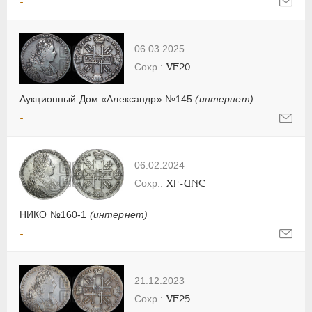
-
06.03.2025
VF20
Аукционный Дом «Александр» №145
(интернет)
-
06.02.2024
XF-UNC
НИКО №160-1
(интернет)
-
21.12.2023
VF25