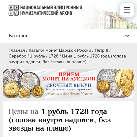
Каталог
Главная
/
Каталог монет Царской России
/
Петр II
/
Серебро
/
1 рубль
/
1728
/
Цена 1 рубль 1728 года (голова
внутри надписи, без звезды на плаще)
ПEТР I
1699 - 1725
ЕКАТЕРИНА I
1725-1727
ПЕТР II
1727-1729
Цены на
1 рубль 1728 года
Золото
(голова внутри надписи, без
Серебро
звезды на плаще)