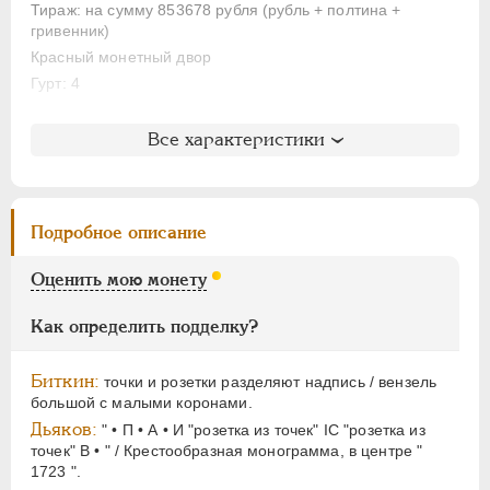
ЕЛИЗАВЕТА
1741-1762
Тираж: на сумму 853678 рубля (рубль + полтина +
ПЕТР III
1762-1762
гривенник)
Красный монетный двор
ЕКАТЕРИНА II
1762-1796
Гурт: 4
ПАВЕЛ I
1796-1801
АЛЕКСАНДР I
1801-1825
Литература и редкость
Все характеристики
НИКОЛАЙ I
1826-1855
Биткин
: #852 (R1)
АЛЕКСАНДР II
1855-1881
Петров
: 10 рублей (№6)
Уздеников
: 0606
АЛЕКСАНДР III
1881-1894
Подробное описание
Дьяков
: 22
НИКОЛАЙ II
1894-1917
Дьяков ЗС
: 1294 (R2)
ВРЕМЕННОЕ ПРАВ.
1917-1918
Оценить мою монету
Семёнов
: 46-1400 (R3)
ИНОСТРАННЫЕ
1768-1918
Гиль
: 9 (точка)
Как определить подделку?
Биткин:
точки и розетки разделяют надпись / вензель
большой с малыми коронами.
Дьяков:
" • П • А • И "розетка из точек" IC "розетка из
точек" В • " / Крестообразная монограмма, в центре "
1723 ".