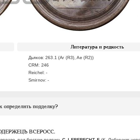
Литература и редкость
Дьяков: 263.1 (Ar (R3), Ae (R2))
CRM: 246
Reichel: -
Smirnov: -
к определить подделку?
МОДЕРЖЕЦЪ ВСЕРОСС.
вправо, под бюстом подпись
С. LEBERECHT. F
(К. Леберехт исп