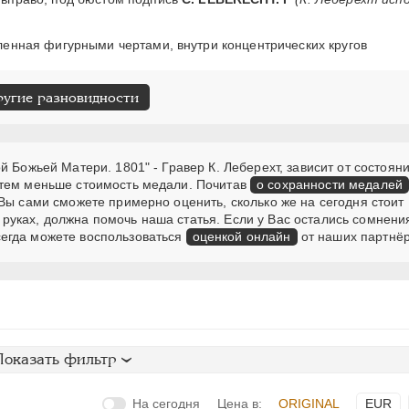
енная фигурными чертами, внутри концентрических кругов
ругие разновидности
 Божьей Матери. 1801" - Гравер К. Леберехт, зависит от состояни
 тем меньше стоимость медали. Почитав
о сохранности медалей
Вы сами сможете примерно оценить, сколько же на сегодня стоит
руках, должна помочь наша статья. Если у Вас остались сомнени
егда можете воспользоваться
оценкой онлайн
от наших партнёр
Показать фильтр
На сегодня
Цена в:
ORIGINAL
EUR