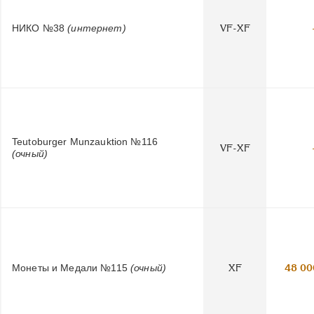
НИКО №38
(интернет)
VF-XF
Teutoburger Munzauktion №116
VF-XF
(очный)
Монеты и Медали №115
(очный)
XF
48 00