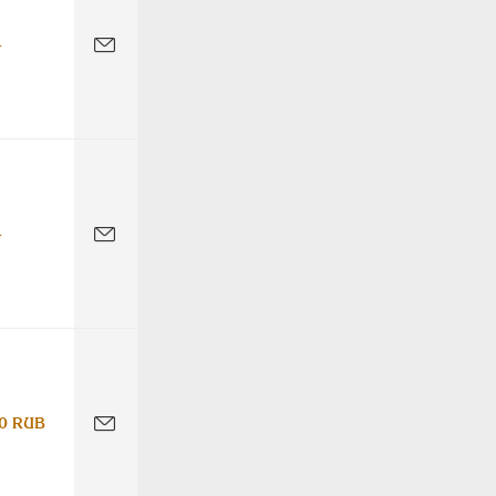
-
-
0 RUB