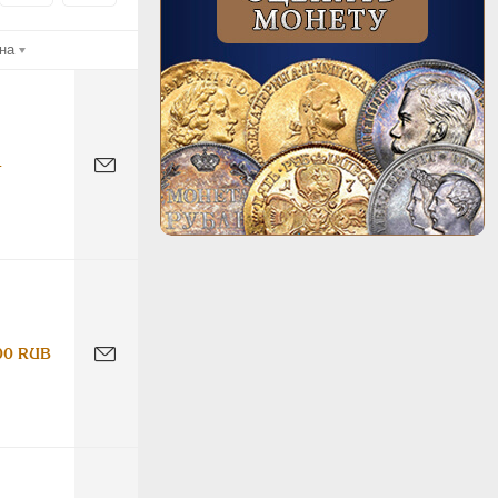
на
-
00 RUB