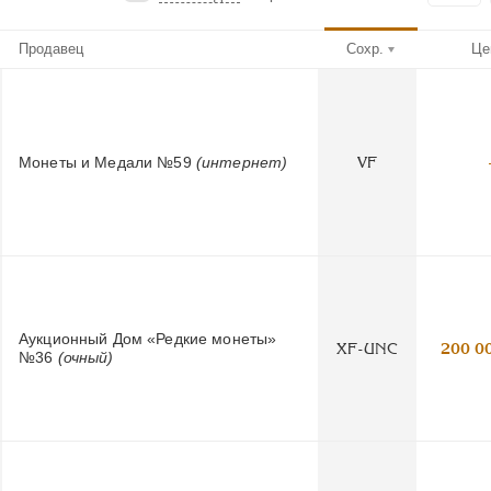
Продавец
Сохр.
Це
Монеты и Медали №59
(интернет)
VF
Аукционный Дом «Редкие монеты»
XF-UNC
200 0
№36
(очный)