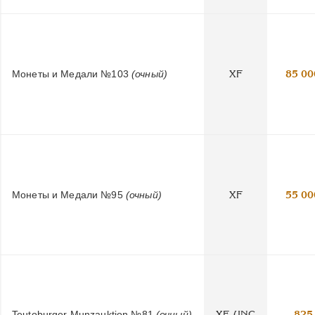
Монеты и Медали №103
(очный)
XF
85 00
Монеты и Медали №95
(очный)
XF
55 00
Teutoburger Munzauktion №81
(очный)
XF-UNC
825