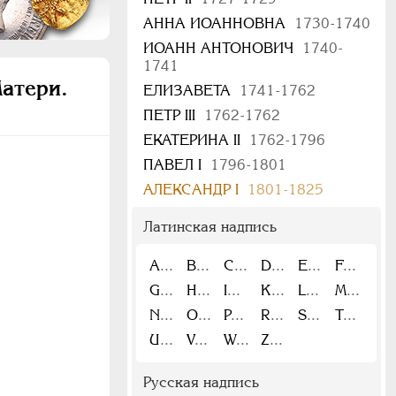
АННА ИОАННОВНА
1730-1740
ИОАНН АНТОНОВИЧ
1740-
1741
атери.
ЕЛИЗАВЕТА
1741-1762
ПЕТР III
1762-1762
ЕКАТЕРИНА II
1762-1796
ПАВЕЛ I
1796-1801
АЛЕКСАНДР I
1801-1825
Латинская надпись
A
B
C
D
E
F
G
H
I
K
L
M
N
O
P
R
S
T
U
V
W
Z
Русская надпись