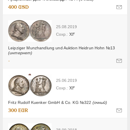
400 USD
25.08.2019
XF
Leipziger Munzhandlung und Auktion Heidrun Hohn №13
(интернет)
-
25.06.2019
XF
Fritz Rudolf Kuenker GmbH & Co. KG №322
(очный)
300 EUR
28.09.2018