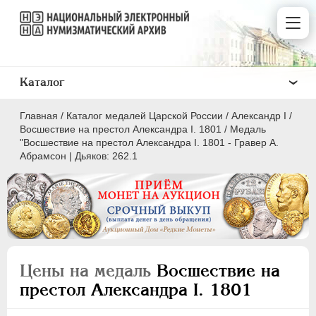
Каталог
Главная
/
Каталог медалей Царской России
/
Александр I
/
Восшествие на престол Александра I. 1801
/
Медаль
"Восшествие на престол Александра I. 1801 - Гравер А.
Абрамсон | Дьяков: 262.1
ВСЕ
ПEТР I
1699-1725
ЕКАТЕРИНА I
1725-1727
ПЕТР II
1727-1729
Цены на медаль
Восшествие на
АННА ИОАННОВНА
1730-1740
престол Александра I. 1801
ИОАНН АНТОНОВИЧ
1740-1741