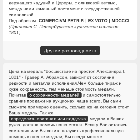
держащего кадуций и Цереры, с оливковой ветвью,
между ними каменный постамент с государственной
символикой
Под обрезом:
COMERCIVM PETRIP. | EX VOTO | MDCCCI
(Приносит С. Петербургское купеческое сословие.
1801)
Другие разновидности
Цена на медаль "Восшествие на престол Александра I.
1801" - Гравер А. Абрамсон, зависит от состояния,
редкости и металла исполнения.Чем больше тираж и
хуже сохранность, тем меньше стоимость медали.
Почитав
о сохранности медалей
и самостоятельно
сравнив продажи на аукционах, чаще всего, Вы сами
сможете примерно оценить, сколько же на сегодня стоит
Ваша медаль. Так же
определить оригинал или подделка
медали в Ваших
руках, должна помочь наша статья. Если у Вас остались
сомнения или Вы хотите получить профессиональную
помощь в оценке медали, Вы всегда можете