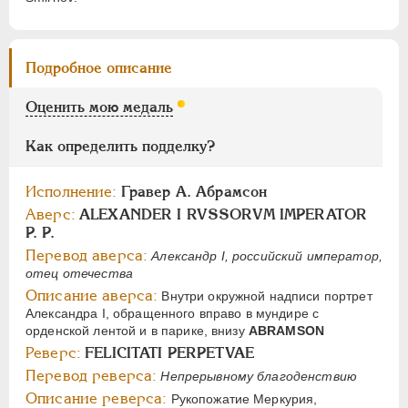
Цифры
1
2
Подробное описание
НИКОЛАЙ I
1826-1855
Оценить мою медаль
АЛЕКСАНДР II
1855-1881
АЛЕКСАНДР III
1881-1894
Как определить подделку?
НИКОЛАЙ II
1894-1917
Исполнение:
Гравер А. Абрамсон
СЕРИИ МЕДАЛЕЙ
1600-1881
Аверс:
ALEXANDER I RVSSORVM IMPERATOR
P. P.
Перевод аверса:
Александр I, российский император,
отец отечества
Описание аверса:
Внутри окружной надписи портрет
Александра I, обращенного вправо в мундире с
орденской лентой и в парике, внизу
ABRAMSON
Реверс:
FELICITATI PERPETVAE
Перевод реверса:
Непрерывному благоденствию
Описание реверса:
Рукопожатие Меркурия,