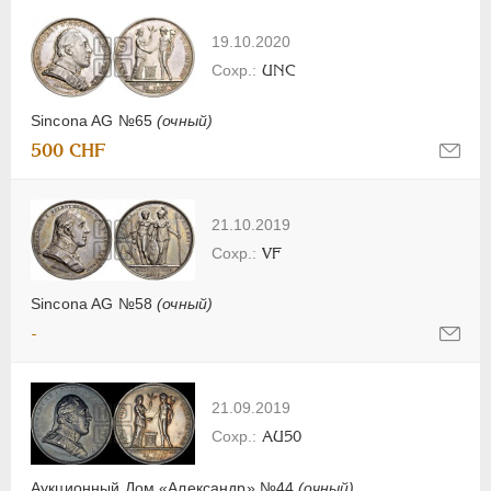
19.10.2020
UNC
Sincona AG №65
(очный)
500 CHF
21.10.2019
VF
Sincona AG №58
(очный)
-
21.09.2019
AU50
Аукционный Дом «Александр» №44
(очный)