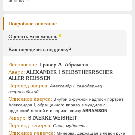
Smirnov: -
Цифры
1
2
Подробное описание
НИКОЛАЙ I
1826-1855
Оценить мою медаль
АЛЕКСАНДР II
1855-1881
АЛЕКСАНДР III
1881-1894
Как определить подделку?
НИКОЛАЙ II
1894-1917
Исполнение:
Гравер А. Абрамсон
СЕРИИ МЕДАЛЕЙ
1600-1881
Аверс:
ALEXANDER I SELBSTHERRSCHER
ALLER REUSSEN
Перевод аверса:
Александр I, самодержец
всероссийский
Описание аверса:
Внутри окружной надписи портрет
Александра I, обращенного вправо в мундире с
орденской лентой и в парике, внизу
ABRAMSON
Реверс:
STAERKE WEISHEIT
Перевод реверса:
Сила, мудрость
Описание реверса:
Минерва, держащая в левой руке