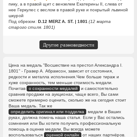
пику, а в правой щит с вензелем Екатерины II, слева от
нее Геркулес с веслом в правой руке и покрытый львиной
шкурой
Под обрезом:
D.12 MERZ A. ST. | 1801
(12 марта
старого стиля. 1801)
Другие разновидности
Цена на медаль "Восшествие на престол Александра I.
1801" - Гравер А. Абрамсон, зависит от состояния,
редкости и металла исполнения.Чем больше тираж и
хуже сохранность, тем меньше стоимость медали.
Почитав
о сохранности медалей
и самостоятельно
сравнив продажи на аукционах, чаще всего, Вы сами
сможете примерно оценить, сколько же на сегодня стоит
Ваша медаль. Так же
определить оригинал или подделка
медали в Ваших
руках, должна помочь наша статья. Если у Вас остались
сомнения или Вы хотите получить профессиональную
помощь в оценке медали, Вы всегда можете
воспользоваться
оценкой онлайн
от наших партнёров.