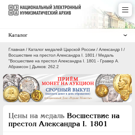
Каталог
Главная
/
Каталог медалей Царской России
/
Александр I
/
Восшествие на престол Александра I. 1801
/
Медаль
"Восшествие на престол Александра I. 1801 - Гравер А.
Абрамсон | Дьяков: 262.2
ВСЕ
ПEТР I
1699-1725
ЕКАТЕРИНА I
1725-1727
ПЕТР II
1727-1729
Цены на медаль
Восшествие на
АННА ИОАННОВНА
1730-1740
престол Александра I. 1801
ИОАНН АНТОНОВИЧ
1740-1741