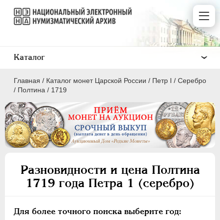
Каталог
Главная
/
Каталог монет Царской России
/
Пeтр I
/
Серебро
/
Полтина
/
1719
ПEТР I
1699 - 1725
Золото
Разновидности и цена Полтина
Серебро
1719 года Петра 1 (серебро)
1 рубль
Полтина
Для более точного поиска выберите год: