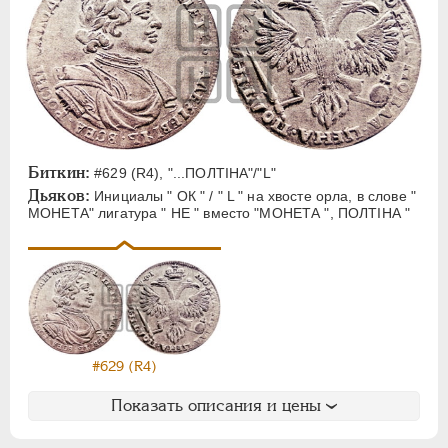
Биткин:
#629 (R4), "...ПОЛТIНА"/"L"
Дьяков:
Инициалы " ОК " / " L " на хвосте орла, в слове "
МОНЕТА" лигатура " НЕ " вместо "МОНЕТА ", ПОЛТIНА "
#629 (R4)
Показать описания и цены