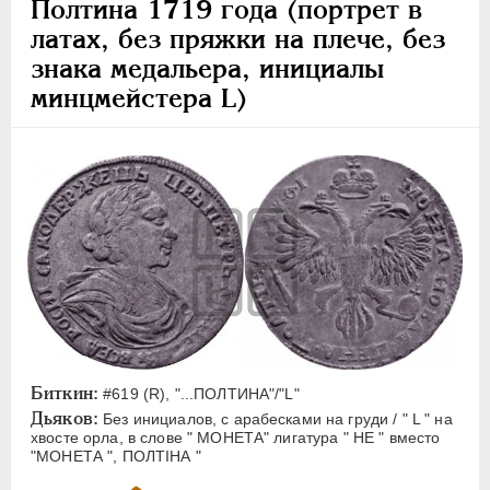
Полтина 1719 года (портрет в
латах, без пряжки на плече, без
знака медальера, инициалы
минцмейстера L)
Биткин:
#619 (R), "...ПОЛТИНА"/"L"
Дьяков:
Без инициалов, с арабесками на груди / " L " на
хвосте орла, в слове " МОНЕТА" лигатура " НЕ " вместо
"МОНЕТА ", ПОЛТIНА "