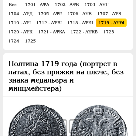
Полуполтинник
Все
1701 - АѰА
1702 - АѰВ
1703 - АѰГ
Гривенник
1704 - АѰД
1705 - АѰЕ
1706 - АѰS
1707 - АѰЗ
Гривна
1710 - АѰI
1712 - АѰВI
1718 - АѰИI
1719 - АѰѲI
10 денег
1720 - АѰК
1721 - АѰКА
1722 - АѰКВ
1723
5 копеек
1724
1725
Алтын(ник)
1 копейка
Полтина 1719 года (портрет в
Медь
латах, без пряжки на плече, без
Пробные
знака медальера и
Для Речи Посполитой
минцмейстера)
Монетовидные жетоны
ЕКАТЕРИНА I
1725-1727
ПЕТР II
1727-1729
АННА ИОАННОВНА
1730-1740
ИОАНН АНТОНОВИЧ
1740-1741