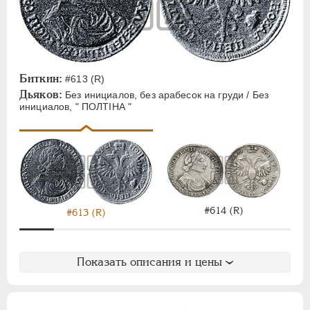
ЕЛИЗАВЕТА
1741-1762
ПЕТР III
1762-1762
ЕКАТЕРИНА II
1762-1796
ПАВЕЛ I
1796-1801
АЛЕКСАНДР I
1801-1825
Биткин:
#613 (R)
Дьяков:
Без инициалов, без арабесок на груди / Без
НИКОЛАЙ I
1826-1855
инициалов, " ПОЛТIНА "
АЛЕКСАНДР II
1855-1881
АЛЕКСАНДР III
1881-1894
НИКОЛАЙ II
1894-1917
ВРЕМЕННОЕ ПРАВ.
1917-1918
ИНОСТРАННЫЕ
1768-1918
#614 (R)
#613 (R)
Показать описания и цены