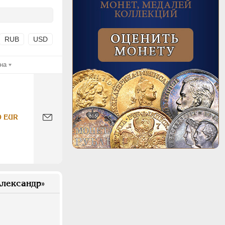
RUB
USD
на
0 EUR
лександр»