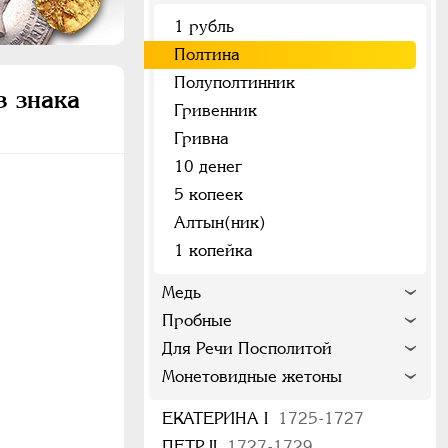
1 рубль
Полтина
Полуполтинник
з знака
Гривенник
Гривна
10 денег
5 копеек
Алтын(ник)
1 копейка
Медь
Пробные
Для Речи Посполитой
Монетовидные жетоны
ЕКАТЕРИНА I
1725-1727
ПЕТР II
1727-1729