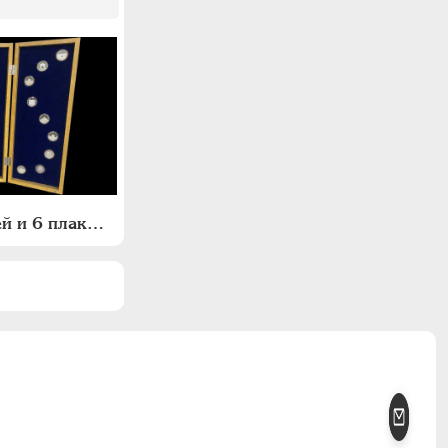
Комплект из 37 медалей и 6 плакет "Архитектурное наследие России. Москва"