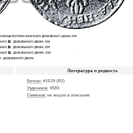
Литература и редкость
Биткин
: #1029 (R2)
Уздеников
: 0583
Семёнов
: не вошла в описание