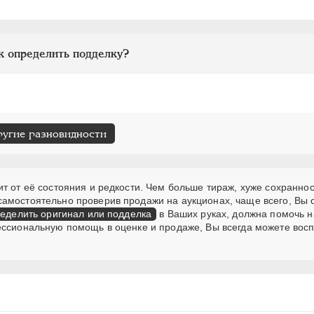
к определить подделку?
ругие разновидности
т от её состояния и редкости. Чем больше тираж, хуже сохраннос
самостоятельно проверив продажи на аукционах, чаще всего, Вы
еделить оригинал или подделка
в Ваших руках, должна помочь н
ессиональную помощь в оценке и продаже, Вы всегда можете вос