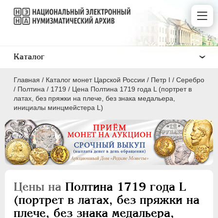
Каталог
Главная
/
Каталог монет Царской России
/
Пeтр I
/
Серебро
/
Полтина
/
1719
/
Цена Полтина 1719 года L (портрет в
латах, без пряжки на плече, без знака медальера,
инициалы минцмейстера L)
ПEТР I
1699 - 1725
Золото
Серебро
Цены на
Полтина 1719 года L
1 рубль
(портрет в латах, без пряжки на
Полтина
плече, без знака медальера,