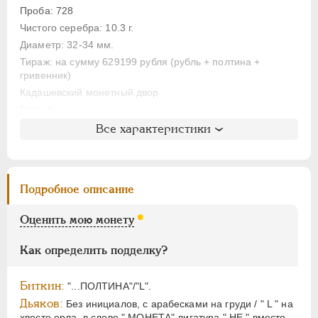
ЕЛИЗАВЕТА
1741-1762
Проба: 728
ПЕТР III
1762-1762
Чистого серебра: 10.3 г.
ЕКАТЕРИНА II
1762-1796
Диаметр: 32-34 мм.
ПАВЕЛ I
1796-1801
Тираж: на сумму 629199 рубля (рубль + полтина +
гривенник)
АЛЕКСАНДР I
1801-1825
Кадашевский монетный двор
НИКОЛАЙ I
1826-1855
Гурт: 4
АЛЕКСАНДР II
1855-1881
Все характеристики
АЛЕКСАНДР III
1881-1894
Литература и редкость
НИКОЛАЙ II
1894-1917
Биткин
: #619 (R)
Петров
: 8 рублей (№4)
ВРЕМЕННОЕ ПРАВ.
1917-1918
Подробное описание
Уздеников
: 0583
ИНОСТРАННЫЕ
1768-1918
Дьяков
: 24
Оценить мою монету
Дьяков ЗС
: 846 (R3)
Семёнов
: 91-3650 (R2+)
Как определить подделку?
ГМ
: 104.2
Гиль
: 1
Биткин:
"...ПОЛТИНА"/"L".
Дьяков:
Без инициалов, с арабесками на груди / " L " на
хвосте орла, в слове " МОНЕТА" лигатура " НЕ " вместо