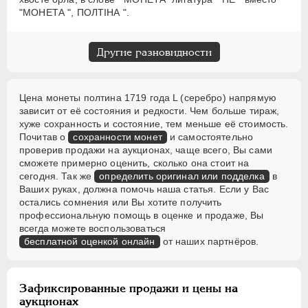
"МОНЕТА ", ПОЛТIНА ".
Другие разновидности
Цена монеты полтина 1719 года L (серебро) напрямую
зависит от её состояния и редкости. Чем больше тираж,
хуже сохранность и состояние, тем меньше её стоимость.
Почитав о
сохранности монет
и самостоятельно
проверив продажи на аукционах, чаще всего, Вы сами
сможете примерно оценить, сколько она стоит на
сегодня. Так же
определить оригинал или подделка
в
Ваших руках, должна помочь наша статья. Если у Вас
остались сомнения или Вы хотите получить
профессиональную помощь в оценке и продаже, Вы
всегда можете воспользоваться
бесплатной оценкой онлайн
от наших партнёров.
Зафиксированные продажи и цены на
аукционах