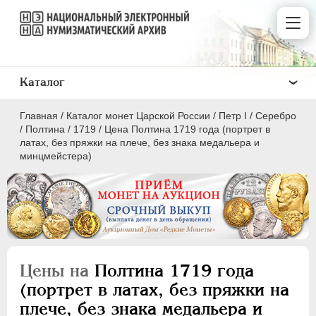
Каталог
Главная
/
Каталог монет Царской России
/
Пeтр I
/
Серебро
/
Полтина
/
1719
/
Цена Полтина 1719 года (портрет в
латах, без пряжки на плече, без знака медальера и
минцмейстера)
ПEТР I
1699 - 1725
Золото
Серебро
Цены на
Полтина 1719 года
1 рубль
(портрет в латах, без пряжки на
Полтина
плече, без знака медальера и