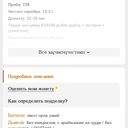
ЕЛИЗАВЕТА
1741-1762
Проба: 728
ПЕТР III
1762-1762
Чистого серебра: 10.3 г.
ЕКАТЕРИНА II
1762-1796
Диаметр: 32-34 мм.
ПАВЕЛ I
1796-1801
Тираж: на сумму 629199 рубля (рубль + полтина +
гривенник)
АЛЕКСАНДР I
1801-1825
Кадашевский монетный двор
НИКОЛАЙ I
1826-1855
Гурт: 4
АЛЕКСАНДР II
1855-1881
Все характеристики
АЛЕКСАНДР III
1881-1894
Литература и редкость
НИКОЛАЙ II
1894-1917
Биткин
: #623 (R)
Петров
: 4 рубля (№2)
ВРЕМЕННОЕ ПРАВ.
1917-1918
Подробное описание
Уздеников
: 0584
ИНОСТРАННЫЕ
1768-1918
Дьяков
: 17
Оценить мою монету
Дьяков ЗС
: 847 (R1)
Семёнов
: 91-3100 (R1)
Как определить подделку?
ГМ
: 104.13
Гиль
: 15
Биткин:
хвост орла узкий.
Дьяков:
Без инициалов, с арабесками на груди / Без