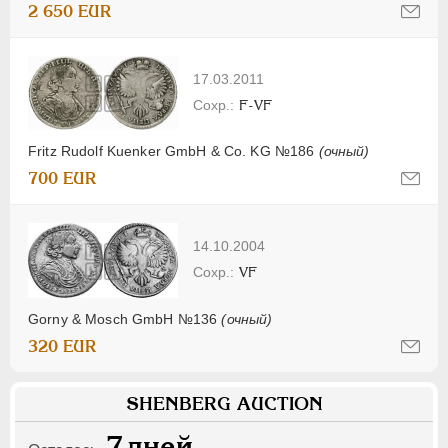
2 650 EUR
17.03.2011
F-VF
Fritz Rudolf Kuenker GmbH & Co. KG №186
(очный)
700 EUR
14.10.2004
VF
Gorny & Mosch GmbH №136
(очный)
320 EUR
SHENBERG AUCTION
7
дней