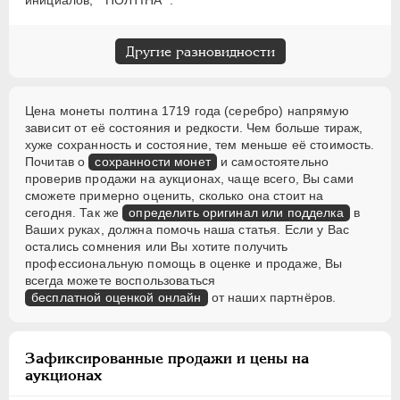
инициалов, " ПОЛТIНА ".
Другие разновидности
Цена монеты полтина 1719 года (серебро) напрямую
зависит от её состояния и редкости. Чем больше тираж,
хуже сохранность и состояние, тем меньше её стоимость.
Почитав о
сохранности монет
и самостоятельно
проверив продажи на аукционах, чаще всего, Вы сами
сможете примерно оценить, сколько она стоит на
сегодня. Так же
определить оригинал или подделка
в
Ваших руках, должна помочь наша статья. Если у Вас
остались сомнения или Вы хотите получить
профессиональную помощь в оценке и продаже, Вы
всегда можете воспользоваться
бесплатной оценкой онлайн
от наших партнёров.
Зафиксированные продажи и цены на
аукционах