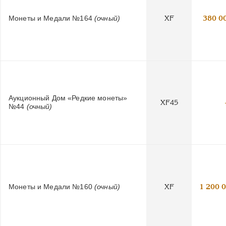
Монеты и Медали №164
(очный)
XF
380 0
Аукционный Дом «Редкие монеты»
XF45
№44
(очный)
Монеты и Медали №160
(очный)
XF
1 200 