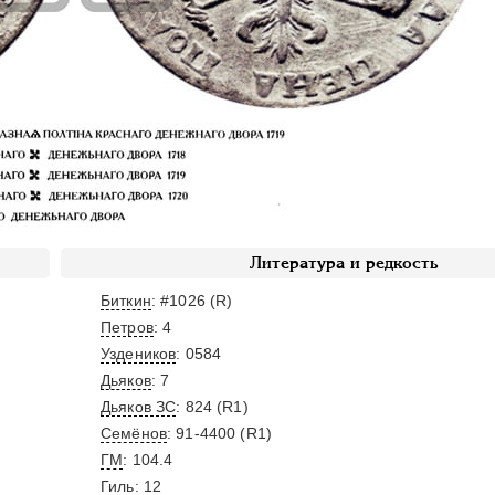
Литература и редкость
Биткин
: #1026 (R)
Петров
: 4
Уздеников
: 0584
Дьяков
: 7
Дьяков ЗС
: 824 (R1)
Семёнов
: 91-4400 (R1)
ГМ
: 104.4
Гиль
: 12