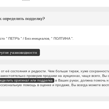
к определить подделку?
сто " ПЕТРЬ " / Без инициалов, " ПОЛТИНА ".
ругие разновидности
от её состояния и редкости. Чем больше тираж, хуже сохранность
самостоятельно проверив продажи на аукционах, чаще всего, Вы
еделить оригинал или подделка
в Ваших руках, должна помочь н
ессиональную помощь в оценке и продаже, Вы всегда можете вос