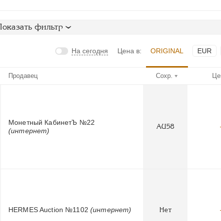
Показать фильтр
На сегодня
Цена в:
ORIGINAL
EUR
Продавец
Сохр.
Це
Монетный КабинетЪ №22
AU58
(интернет)
HERMES Auction №1102
(интернет)
Нет