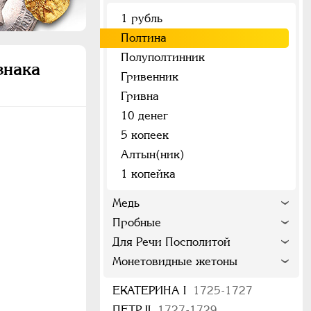
1 рубль
Полтина
Полуполтинник
знака
Гривенник
Гривна
10 денег
5 копеек
Алтын(ник)
1 копейка
Медь
Пробные
Для Речи Посполитой
Монетовидные жетоны
ЕКАТЕРИНА I
1725-1727
ПЕТР II
1727-1729