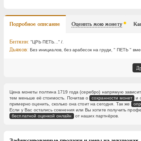
Подробное описание
Оценить мою монету
Ка
Биткин:
"ЦРЬ ПЕТЬ..." /.
Дьяков:
Без инициалов, без арабесок на груди, " ПЕТЬ " вме
Д
Цена монеты полтина 1719 года (серебро) напрямую зависит 
тем меньше её стоимость. Почитав о
сохранности монет
и 
примерно оценить, сколько она стоит на сегодня. Так же
опр
Если у Вас остались сомнения или Вы хотите получить проф
бесплатной оценкой онлайн
от наших партнёров.
Зафиксированные продажи и цены на аукционах