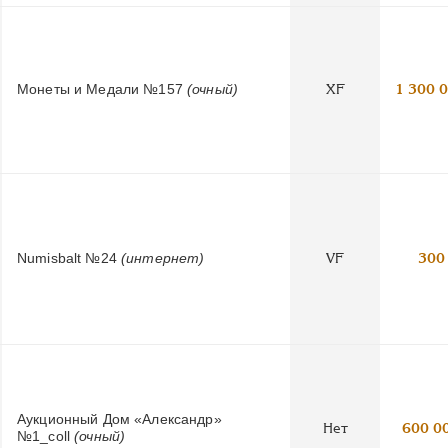
Монеты и Медали №157
(очный)
XF
1 300 
Numisbalt №24
(интернет)
VF
300
Аукционный Дом «Александр»
Нет
600 0
№1_coll
(очный)