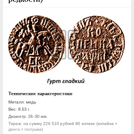
1 копейка
Денга
Полушка
Полполушки
Пробные
Для Речи Посполитой
Монетовидные жетоны
ЕКАТЕРИНА I
1725-1727
ПЕТР II
1727-1729
АННА ИОАННОВНА
1730-1740
ИОАНН АНТОНОВИЧ
1740-1741
Технические характеристики
ЕЛИЗАВЕТА
1741-1762
Металл: медь
ПЕТР III
1762-1762
Вес: 8.53 г.
Диаметр: 26-30 мм.
ЕКАТЕРИНА II
1762-1796
Тираж: на сумму 226 510 рублей 80 копеек (копейка +
ПАВЕЛ I
1796-1801
денга + полушка)