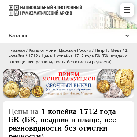
Каталог
Главная
/
Каталог монет Царской России
/
Пeтр I
/
Медь
/
1
копейка
/
1712
/
Цена 1 копейка 1712 года БК (БК, всадник
в плаще, все разновидности без отметки редкости)
ПEТР I
1699 - 1725
Золото
Серебро
Цены на
1 копейка 1712 года
Медь
БК (БК, всадник в плаще, все
разновидности без отметки
5 копеек
редкости)