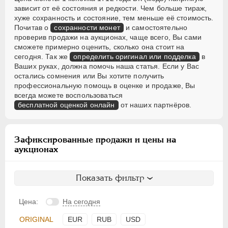
зависит от её состояния и редкости. Чем больше тираж,
хуже сохранность и состояние, тем меньше её стоимость.
Почитав о
сохранности монет
и самостоятельно
проверив продажи на аукционах, чаще всего, Вы сами
сможете примерно оценить, сколько она стоит на
сегодня. Так же
определить оригинал или подделка
в
Ваших руках, должна помочь наша статья. Если у Вас
остались сомнения или Вы хотите получить
профессиональную помощь в оценке и продаже, Вы
всегда можете воспользоваться
бесплатной оценкой онлайн
от наших партнёров.
Зафиксированные продажи и цены на
аукционах
Показать фильтр
Цена:
На сегодня
ORIGINAL
EUR
RUB
USD