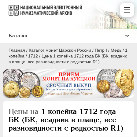
Каталог
Главная
/
Каталог монет Царской России
/
Пeтр I
/
Медь
/
1
копейка
/
1712
/
Цена 1 копейка 1712 года БК (БК, всадник
в плаще, все разновидности с редкостью R1)
ПEТР I
1699 - 1725
Золото
Серебро
Цены на
1 копейка 1712 года
Медь
БК (БК, всадник в плаще, все
разновидности с редкостью R1)
5 копеек