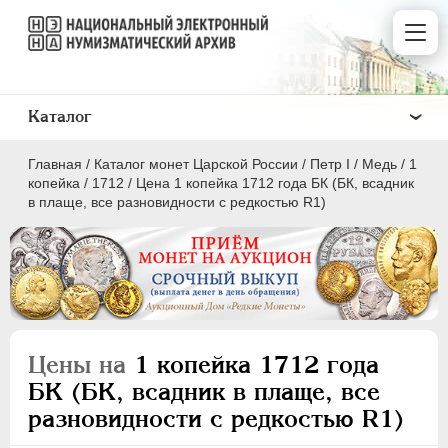
Каталог
Главная
/
Каталог монет Царской России
/
Пeтр I
/
Медь
/
1
копейка
/
1712
/
Цена 1 копейка 1712 года БК (БК, всадник
в плаще, все разновидности с редкостью R1)
ПEТР I
1699 - 1725
Золото
Серебро
Цены на
1 копейка 1712 года
Медь
БК (БК, всадник в плаще, все
разновидности с редкостью R1)
5 копеек