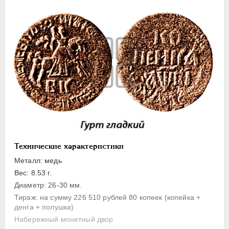
1 копейка
Денга
Полушка
Полполушки
Пробные
Для Речи Посполитой
Монетовидные жетоны
ЕКАТЕРИНА I
1725-1727
ПЕТР II
1727-1729
АННА ИОАННОВНА
1730-1740
Технические характеристики
ИОАНН АНТОНОВИЧ
1740-1741
Металл: медь
ЕЛИЗАВЕТА
1741-1762
Вес: 8.53 г.
Диаметр: 26-30 мм.
ПЕТР III
1762-1762
Тираж: на сумму 226 510 рублей 80 копеек (копейка +
ЕКАТЕРИНА II
1762-1796
денга + полушка)
ПАВЕЛ I
1796-1801
Набережный монетный двор