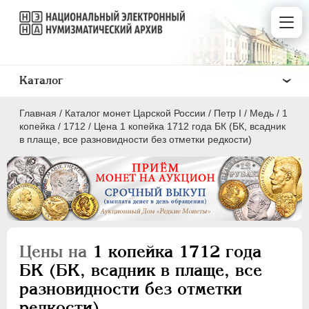
Каталог
Главная
/
Каталог монет Царской России
/
Пeтр I
/
Медь
/
1
копейка
/
1712
/
Цена 1 копейка 1712 года БК (БК, всадник
в плаще, все разновидности без отметки редкости)
ПEТР I
1699 - 1725
Золото
Серебро
Цены на
1 копейка 1712 года
Медь
БК (БК, всадник в плаще, все
разновидности без отметки
5 копеек
редкости)